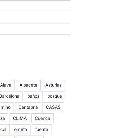
Alava
Albacete
Asturias
Barcelona
baños
bosque
amino
Cantabria
CASAS
aza
CLIMA
Cuenca
cel
ermita
fuente