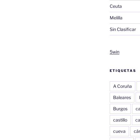
Ceuta
Melilla
Sin Clasificar
5win
ETIQUETAS
A Coruña
Baleares
Burgos
c
castillo
c
cueva
cár