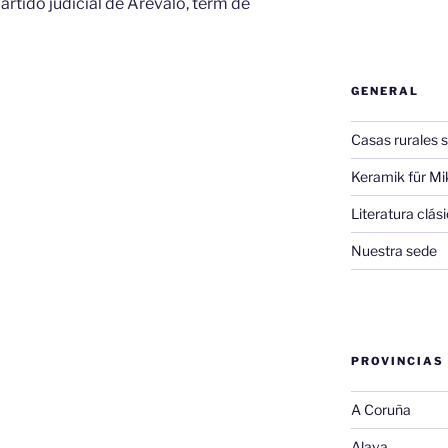
partido judicial de Arévalo, térm de
GENERAL
Casas rurales s
Keramik für Mi
Literatura clá
Nuestra sede
PROVINCIAS
A Coruña
Alava