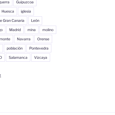
guerra
Guipuzcoa
Huesca
iglesia
e Gran Canaria
León
go
Madrid
mina
molino
monte
Navarra
Orense
población
Pontevedra
O
Salamanca
Vizcaya
z