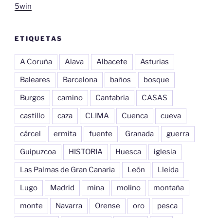
5win
ETIQUETAS
A Coruña
Alava
Albacete
Asturias
Baleares
Barcelona
baños
bosque
Burgos
camino
Cantabria
CASAS
castillo
caza
CLIMA
Cuenca
cueva
cárcel
ermita
fuente
Granada
guerra
Guipuzcoa
HISTORIA
Huesca
iglesia
Las Palmas de Gran Canaria
León
Lleida
Lugo
Madrid
mina
molino
montaña
monte
Navarra
Orense
oro
pesca