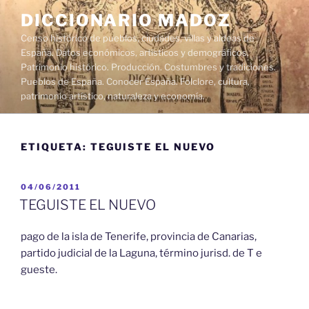
Saltar
DICCIONARIO MADOZ
al
Censo histórico de pueblos, ciudades, villas y aldeas de
contenido
España. Datos económicos, artísticos y demográficos.
Patrimonio histórico. Producción. Costumbres y tradiciones.
Pueblos de España. Conocer España. Folclore, cultura,
patrimonio artístico, naturaleza y economía.
ETIQUETA:
TEGUISTE EL NUEVO
PUBLICADO
04/06/2011
EL
TEGUISTE EL NUEVO
pago de la isla de Tenerife, provincia de Canarias,
partido judicial de la Laguna, término jurisd. de T e
gueste.