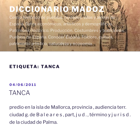
Saltar
DICCIONARIO MADOZ
al
Censo histórico de pueblos, ciudades, villas y aldeas de
contenido
España. Datos económicos, artísticos y demográficos.
Patrimonio histórico. Producción. Costumbres y tradiciones.
Pueblos de España. Conocer España. Folclore, cultura,
patrimonio artístico, naturaleza y economía.
ETIQUETA:
TANCA
PUBLICADO
04/06/2011
EL
TANCA
predio en la isla de Mallorca, provincia , audiencia terr.
ciudad g. de B a l e a r e s , part, j u d . , término y j u r i s d .
de la ciudad de Palma.