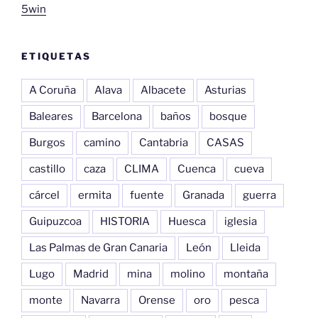
5win
ETIQUETAS
A Coruña
Alava
Albacete
Asturias
Baleares
Barcelona
baños
bosque
Burgos
camino
Cantabria
CASAS
castillo
caza
CLIMA
Cuenca
cueva
cárcel
ermita
fuente
Granada
guerra
Guipuzcoa
HISTORIA
Huesca
iglesia
Las Palmas de Gran Canaria
León
Lleida
Lugo
Madrid
mina
molino
montaña
monte
Navarra
Orense
oro
pesca