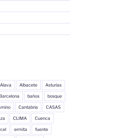
Alava
Albacete
Asturias
Barcelona
baños
bosque
amino
Cantabria
CASAS
aza
CLIMA
Cuenca
cel
ermita
fuente