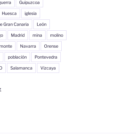
guerra
Guipuzcoa
Huesca
iglesia
e Gran Canaria
León
go
Madrid
mina
molino
monte
Navarra
Orense
población
Pontevedra
O
Salamanca
Vizcaya
z