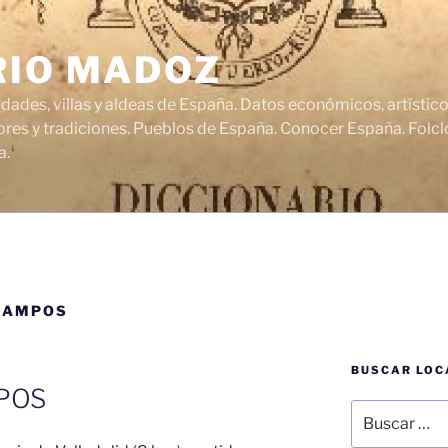
RIO MADOZ
udades, villas y aldeas de España. Datos económicos, artísti
res y tradiciones. Pueblos de España. Conocer España. Folclo
a.
CAMPOS
BUSCAR LOC
POS
Buscar
por: