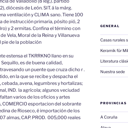
cia de Valladolid (8 leg.). partido
), diócesis de León. SIT. á la márg.
uena ventilación y CLIMA sano. Tiene 100
la de instrucción primaria, pósito pió, 2
GENERAL
dro) y 2 ermitas. Confina el término con
l de Vela, Moral de la Reina y Villanueva
Casas rurales s
l pie de la población
Keramik für Mi
nte estensa el TKRRKNO llano en su
Literatura clá
l Sequillo, es de buena calidad,
travesando un puente que cruza dicho r .
Nuestra sede
tido, en la que se recibe y despacha el
 cebada, avena, legumbres y hortalizas;
snal, IND. la agrícola; algunos veciudad
faltan varios de los oficios y artes
, COMERCIO esportacion del sobrante
PROVINCIAS
dina de Rioseco, é importación de los
A Coruña
c, 307 almas, CAP. PROD. 005,000 reales
Alava