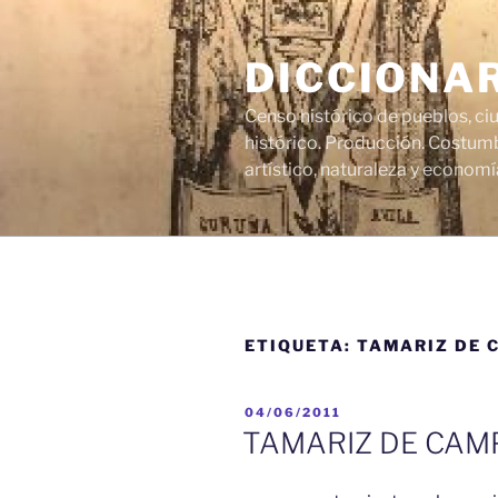
Saltar
al
DICCIONA
contenido
Censo histórico de pueblos, ci
histórico. Producción. Costumb
artístico, naturaleza y economí
ETIQUETA:
TAMARIZ DE 
PUBLICADO
04/06/2011
EL
TAMARIZ DE CAM