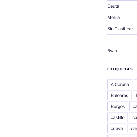
Ceuta
Melilla
Sin Clasificar
5win
ETIQUETAS
A Coruña
Baleares
Burgos
c
castillo
c
cueva
cár