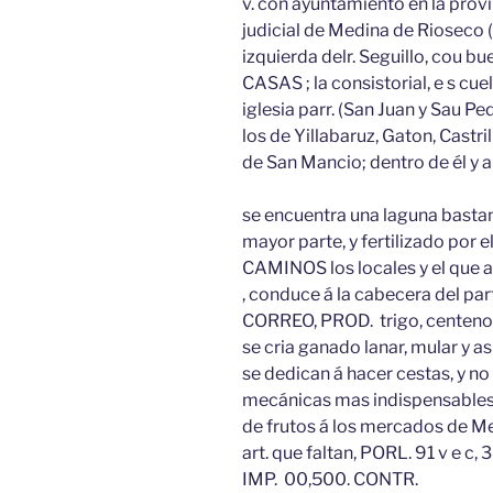
v. con ayuntamiento en la provin
judicial de Medina de Rioseco (2
izquierda delr. Seguillo, cou b
CASAS ; la consistorial, e s cue
iglesia parr. (San Juan y Sau Pe
los de Yillabaruz, Gaton, Castri
de San Mancio; dentro de él y a
se encuentra una laguna basta
mayor parte, y fertilizado por e
CAMINOS los locales y el que a
, conduce á la cabecera del par
CORREO, PROD. trigo, centeno,
se cria ganado lanar, mular y a
se dedican á hacer cestas, y no 
mecánicas mas indispensables
de frutos á los mercados de Me
art. que faltan, PORL. 91 v e 
IMP. 00,500. CONTR.