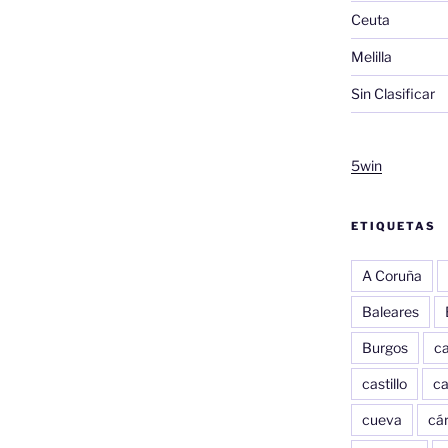
Ceuta
Melilla
Sin Clasificar
5win
ETIQUETAS
A Coruña
Baleares
Burgos
c
castillo
c
cueva
cár