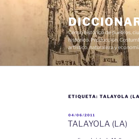
Saltar
al
DICCIONA
contenido
Censo histórico de pueblos, ci
histórico. Producción. Costumb
artístico, naturaleza y economí
ETIQUETA:
TALAYOLA (LA
PUBLICADO
04/06/2011
EL
TALAYOLA (LA)