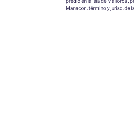
predio en la isla de Mallorca , 
Manacor , término y jurisd. de l