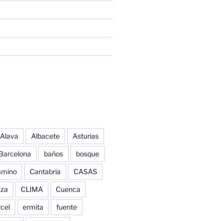
Alava
Albacete
Asturias
Barcelona
baños
bosque
amino
Cantabria
CASAS
aza
CLIMA
Cuenca
cel
ermita
fuente