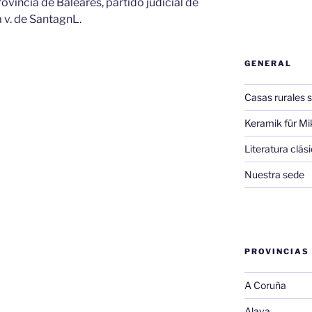
provincia de Baleares, partido judicial de
a v. de SantagnL.
GENERAL
Casas rurales s
Keramik für Mi
Literatura clá
Nuestra sede
PROVINCIAS
A Coruña
Alava