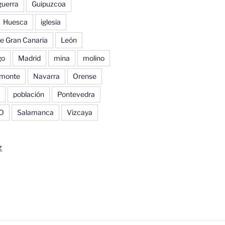
guerra
Guipuzcoa
Huesca
iglesia
e Gran Canaria
León
go
Madrid
mina
molino
monte
Navarra
Orense
población
Pontevedra
O
Salamanca
Vizcaya
z