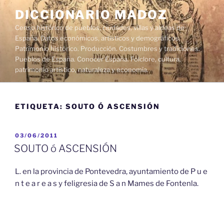
Saltar
DICCIONARIO MADOZ
al
Censo histórico de pueblos, ciudades, villas y aldeas de
contenido
España. Datos económicos, artísticos y demográficos.
Patrimonio histórico. Producción. Costumbres y tradiciones.
Pueblos de España. Conocer España. Folclore, cultura,
patrimonio artístico, naturaleza y economía.
ETIQUETA:
SOUTO Ó ASCENSIÓN
PUBLICADO
03/06/2011
EL
SOUTO ó ASCENSIÓN
L. en la provincia de Pontevedra, ayuntamiento de P u e
n t e a r e a s y feligresia de S a n Mames de Fontenla.