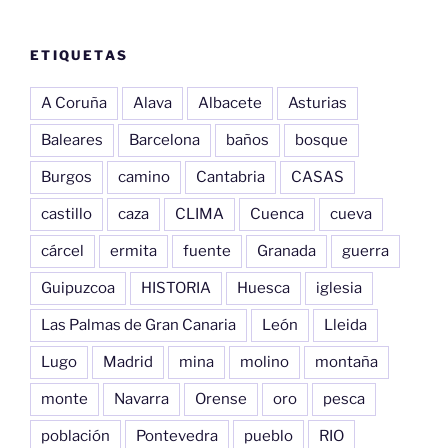
ETIQUETAS
A Coruña
Alava
Albacete
Asturias
Baleares
Barcelona
baños
bosque
Burgos
camino
Cantabria
CASAS
castillo
caza
CLIMA
Cuenca
cueva
cárcel
ermita
fuente
Granada
guerra
Guipuzcoa
HISTORIA
Huesca
iglesia
Las Palmas de Gran Canaria
León
Lleida
Lugo
Madrid
mina
molino
montaña
monte
Navarra
Orense
oro
pesca
población
Pontevedra
pueblo
RIO