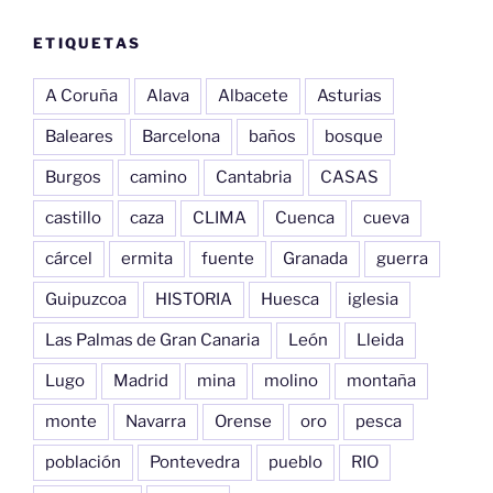
ETIQUETAS
A Coruña
Alava
Albacete
Asturias
Baleares
Barcelona
baños
bosque
Burgos
camino
Cantabria
CASAS
castillo
caza
CLIMA
Cuenca
cueva
cárcel
ermita
fuente
Granada
guerra
Guipuzcoa
HISTORIA
Huesca
iglesia
Las Palmas de Gran Canaria
León
Lleida
Lugo
Madrid
mina
molino
montaña
monte
Navarra
Orense
oro
pesca
población
Pontevedra
pueblo
RIO