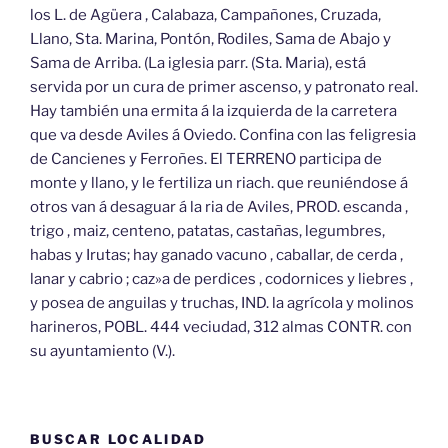
los L. de Agüera , Calabaza, Campañones, Cruzada,
Llano, Sta. Marina, Pontón, Rodiles, Sama de Abajo y
Sama de Arriba. (La iglesia parr. (Sta. Maria), está
servida por un cura de primer ascenso, y patronato real.
Hay también una ermita á la izquierda de la carretera
que va desde Aviles á Oviedo. Confina con las feligresia
de Cancienes y Ferroñes. El TERRENO participa de
monte y llano, y le fertiliza un riach. que reuniéndose á
otros van á desaguar á la ria de Aviles, PROD. escanda ,
trigo , maiz, centeno, patatas, castañas, legumbres,
habas y Irutas; hay ganado vacuno , caballar, de cerda ,
lanar y cabrio ; caz»a de perdices , codornices y liebres ,
y posea de anguilas y truchas, IND. la agrícola y molinos
harineros, POBL. 444 veciudad, 312 almas CONTR. con
su ayuntamiento (V.).
BUSCAR LOCALIDAD