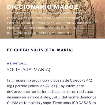
Saltar
DICCIONARIO MADOZ
al
Censo histórico de pueblos, ciudades, villas y aldeas de
contenido
España. Datos económicos, artísticos y demográficos.
Patrimonio histórico. Producción. Costumbres y tradiciones.
Pueblos de España. Conocer España. Folclore, cultura,
patrimonio artístico, naturaleza y economía.
ETIQUETA:
SOLIS (STA. MARÍA)
PUBLICADO
03/06/2011
EL
SOLIS (STA. MARÍA)
feligresia en la provincia y diócesis de Oviedo (3 4/2
leg.), partido judicial de Aviles (1), ayuntamiento
deCorvera. srr. en las inmediaciones de un riach. que
desagua en la ría de Aviles, y al E . del monte Bendon ; el
CLIMA es templado y sapo. Tiene unas 100 CASAS en