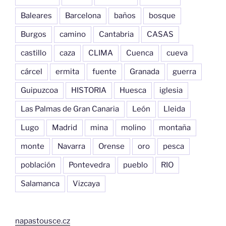
Baleares
Barcelona
baños
bosque
Burgos
camino
Cantabria
CASAS
castillo
caza
CLIMA
Cuenca
cueva
cárcel
ermita
fuente
Granada
guerra
Guipuzcoa
HISTORIA
Huesca
iglesia
Las Palmas de Gran Canaria
León
Lleida
Lugo
Madrid
mina
molino
montaña
monte
Navarra
Orense
oro
pesca
población
Pontevedra
pueblo
RIO
Salamanca
Vizcaya
napastousce.cz