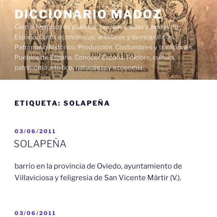
Saltar
DICCIONARIO MADOZ
al
Censo histórico de pueblos, ciudades, villas y aldeas de
contenido
España. Datos económicos, artísticos y demográficos.
Patrimonio histórico. Producción. Costumbres y tradiciones.
Pueblos de España. Conocer España. Folclore, cultura,
patrimonio artístico, naturaleza y economía.
ETIQUETA:
SOLAPEÑA
PUBLICADO
03/06/2011
EL
SOLAPEÑA
barrio en la provincia de Oviedo, ayuntamiento de
Villaviciosa y feligresia de San Vicente Mártir (V.).
PUBLICADO
03/06/2011