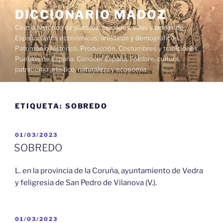
Saltar
DICCIONARIO MADOZ
al
Censo histórico de pueblos, ciudades, villas y aldeas de
contenido
España. Datos económicos, artísticos y demográficos.
Patrimonio histórico. Producción. Costumbres y tradiciones.
Pueblos de España. Conocer España. Folclore, cultura,
patrimonio artístico, naturaleza y economía.
ETIQUETA:
SOBREDO
PUBLICADO
01/03/2023
EL
SOBREDO
L. en la provincia de la Coruña, ayuntamiento de Vedra
y feligresia de San Pedro de Vilanova (V.).
PUBLICADO
01/03/2023