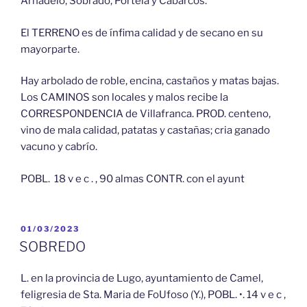
Arnadelo, Sobrado, Pórtela y Cabarcos.
El TERRENO es de ínfima calidad y de secano en su
mayorparte.
Hay arbolado de roble, encina, castaños y matas bajas.
Los CAMINOS son locales y malos recibe la
CORRESPONDENCIA de Villafranca. PROD. centeno,
vino de mala calidad, patatas y castañas; cria ganado
vacuno y cabrío.
POBL. 18 v e c . , 90 almas CONTR. con el ayunt
PUBLICADO
01/03/2023
EL
SOBREDO
L. en la provincia de Lugo, ayuntamiento de Camel,
feligresia de Sta. Maria de FoUfoso (Y.), POBL. •. 14 v e c ,