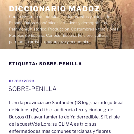
Saltar
DICCIONARIO MADOZ
al
Censo histórico de pueblos, ciudades, villas y aldeas de
contenido
España. Datos económicos, artísticos y demográficos.
Patrimonio histórico. Producción. Costumbres y tradiciones.
Pueblos de España. Conocer España. Folclore, cultura,
patrimonio artístico, naturaleza y economía.
ETIQUETA:
SOBRE-PENILLA
PUBLICADO
01/03/2023
EL
SOBRE-PENILLA
L. en la provincia cíe Santander (18 leg.), partido judicial
de Reinosa (5), d i ó c , audiencia terr. y ciudad g. de
Burgos (11), ayuntamiento de Yalderredible. SIT. al pie
de la cuestVde Lora; su CLIMA es trio; sus
enfermedodes mas comunes tercianas y fiebres