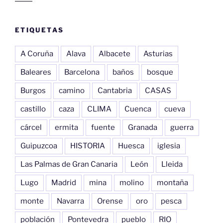
ETIQUETAS
A Coruña
Alava
Albacete
Asturias
Baleares
Barcelona
baños
bosque
Burgos
camino
Cantabria
CASAS
castillo
caza
CLIMA
Cuenca
cueva
cárcel
ermita
fuente
Granada
guerra
Guipuzcoa
HISTORIA
Huesca
iglesia
Las Palmas de Gran Canaria
León
Lleida
Lugo
Madrid
mina
molino
montaña
monte
Navarra
Orense
oro
pesca
población
Pontevedra
pueblo
RIO