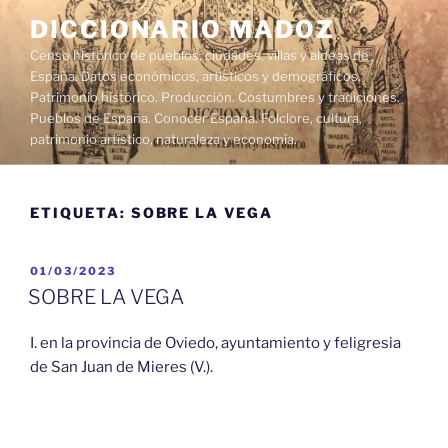
Saltar
DICCIONARIO MADOZ
al
Censo histórico de pueblos, ciudades, villas y aldeas de
contenido
España. Datos económicos, artísticos y demográficos.
Patrimonio histórico. Producción. Costumbres y tradiciones.
Pueblos de España. Conocer España. Folclore, cultura,
patrimonio artístico, naturaleza y economía.
ETIQUETA:
SOBRE LA VEGA
PUBLICADO
01/03/2023
EL
SOBRE LA VEGA
I. en la provincia de Oviedo, ayuntamiento y feligresia
de San Juan de Mieres (V.).