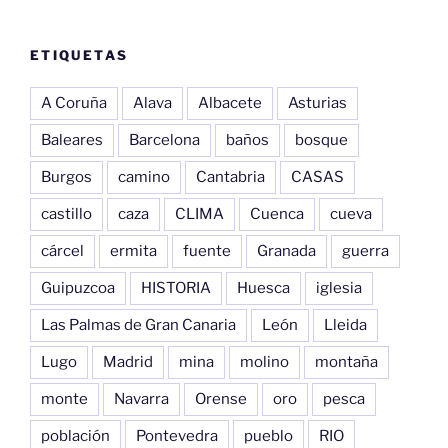
ETIQUETAS
A Coruña
Alava
Albacete
Asturias
Baleares
Barcelona
baños
bosque
Burgos
camino
Cantabria
CASAS
castillo
caza
CLIMA
Cuenca
cueva
cárcel
ermita
fuente
Granada
guerra
Guipuzcoa
HISTORIA
Huesca
iglesia
Las Palmas de Gran Canaria
León
Lleida
Lugo
Madrid
mina
molino
montaña
monte
Navarra
Orense
oro
pesca
población
Pontevedra
pueblo
RIO