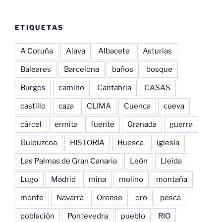
ETIQUETAS
A Coruña
Alava
Albacete
Asturias
Baleares
Barcelona
baños
bosque
Burgos
camino
Cantabria
CASAS
castillo
caza
CLIMA
Cuenca
cueva
cárcel
ermita
fuente
Granada
guerra
Guipuzcoa
HISTORIA
Huesca
iglesia
Las Palmas de Gran Canaria
León
Lleida
Lugo
Madrid
mina
molino
montaña
monte
Navarra
Orense
oro
pesca
población
Pontevedra
pueblo
RIO