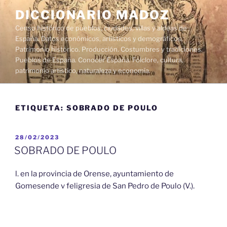
Saltar
DICCIONARIO MADOZ
al
Censo histórico de pueblos, ciudades, villas y aldeas de
contenido
España. Datos económicos, artísticos y demográficos.
Patrimonio histórico. Producción. Costumbres y tradiciones.
Pueblos de España. Conocer España. Folclore, cultura,
patrimonio artístico, naturaleza y economía.
ETIQUETA:
SOBRADO DE POULO
PUBLICADO
28/02/2023
EL
SOBRADO DE POULO
l. en la provincia de Orense, ayuntamiento de
Gomesende v feligresia de San Pedro de Poulo (V.).