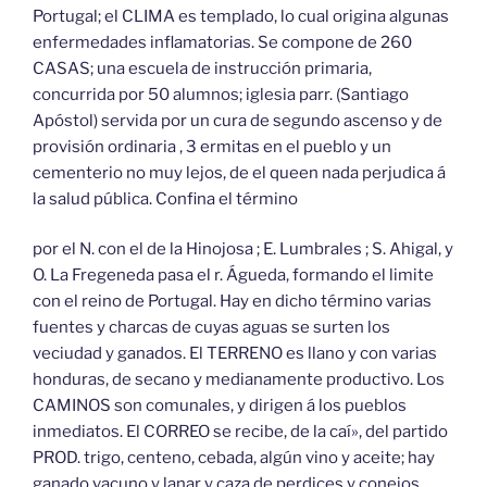
Portugal; el CLIMA es templado, lo cual origina algunas
enfermedades inflamatorias. Se compone de 260
CASAS; una escuela de instrucción primaria,
concurrida por 50 alumnos; iglesia parr. (Santiago
Apóstol) servida por un cura de segundo ascenso y de
provisión ordinaria , 3 ermitas en el pueblo y un
cementerio no muy lejos, de el queen nada perjudica á
la salud pública. Confina el término
por el N. con el de la Hinojosa ; E. Lumbrales ; S. Ahigal, y
O. La Fregeneda pasa el r. Águeda, formando el limite
con el reino de Portugal. Hay en dicho término varias
fuentes y charcas de cuyas aguas se surten los
veciudad y ganados. El TERRENO es llano y con varias
honduras, de secano y medianamente productivo. Los
CAMINOS son comunales, y dirigen á los pueblos
inmediatos. El CORREO se recibe, de la caí», del partido
PROD. trigo, centeno, cebada, algún vino y aceite; hay
ganado vacuno y lanar y caza de perdices y conejos,