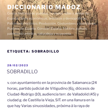
Saltar
DICCIONARIO MADOZ
al
Censo histórico de pueblos, ciudades, villas y aldeas de
contenido
España. Datos económicos, artísticos y demográficos.
Patrimonio histórico. Producción. Costumbres y tradiciones.
Pueblos de España. Conocer España. Folclore, cultura,
patrimonio artístico, naturaleza y economía.
ETIQUETA:
SOBRADILLO
PUBLICADO
28/02/2023
EL
SOBRADILLO
v. con ayuntamiento en la provincia de Salamanca (24
horas;, partido judicial de Vitigudino [6)¿ diócesis de
Ciudad-Rodrigo (10), audiencia terr. de Valladolid (45) y
ciudad g. de Castilla la Vieja, SIT. en una llanura en la
que hay Varias sinuosidades, próxima á la raya de