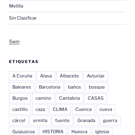
Melilla
Sin Clasificar
5win
ETIQUETAS
A Coruña
Alava
Albacete
Asturias
Baleares
Barcelona
baños
bosque
Burgos
camino
Cantabria
CASAS
castillo
caza
CLIMA
Cuenca
cueva
cárcel
ermita
fuente
Granada
guerra
Guipuzcoa
HISTORIA
Huesca
iglesia