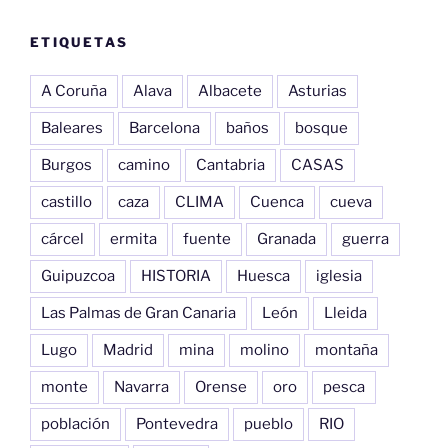
ETIQUETAS
A Coruña
Alava
Albacete
Asturias
Baleares
Barcelona
baños
bosque
Burgos
camino
Cantabria
CASAS
castillo
caza
CLIMA
Cuenca
cueva
cárcel
ermita
fuente
Granada
guerra
Guipuzcoa
HISTORIA
Huesca
iglesia
Las Palmas de Gran Canaria
León
Lleida
Lugo
Madrid
mina
molino
montaña
monte
Navarra
Orense
oro
pesca
población
Pontevedra
pueblo
RIO