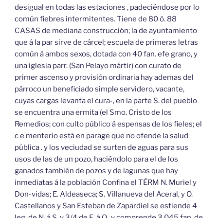
desigual en todas las estaciones , padeciéndose por lo
común fiebres intermitentes. Tiene de 80 ó. 88
CASAS de mediana construcción; la de ayuntamiento
que á la par sirve de cárcel; escuela de primeras letras
común á ambos sexos, dotada con 40 fan. efe grano, y
una iglesia parr. (San Pelayo mártir) con curato de
primer ascenso y provisión ordinaria hay ademas del
párroco un beneficiado simple servidero, vacante,
cuyas cargas levanta el cura-, en la parte S. del pueblo
se encuentra una ermita (el Smo. Cristo de los
Remedios; con culto público á espensas de los fieles; el
c e menterio está en parage que no ofende la salud
pública . y los veciudad se surten de aguas para sus
usos de las de un pozo, haciéndolo para el de los
ganados también de pozos y de lagunas que hay
inmediatas á la población Confina el TÉRM N. Muriel y
Don-vidas; E. Aldeaseca; S. Villanueva del Aceral, y O.
Castellanos y San Esteban de Zapardiel se estiende 4
leg. de N. á S. y 3/4 de E. á O., y comprende 3,045 fan. de