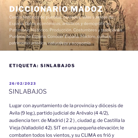
Saltar
DICCIONARIO MADOZ
al
Censo histórico de pueblos, ciudades, villas y aldeas de
contenido
España. Datos económicos, artísticos y demográficos.
Patrimonio histórico. Producción. Costumbres y tradiciones.
Pueblos de España. Conocer España. Folclore, cultura,
patrimonio artístico, naturaleza y economía.
ETIQUETA:
SINLABAJOS
PUBLICADO
26/02/2023
EL
SINLABAJOS
Lugar con ayuntamiento de la provincia y diócesis de
Avila (9 leg.), partido judicial de Arévalo (4 4/2),
audiencia terr. de Madrid ( 2 2 ) , ciudad g. de Castilla la
Vieja (Valladolid 42). SIT en una pequeña elevación; le
combaten todos los vientos, y su CLIMA es frió y