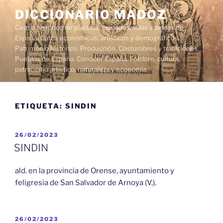
Saltar
DICCIONARIO MADOZ
al
Censo histórico de pueblos, ciudades, villas y aldeas de
contenido
España. Datos económicos, artísticos y demográficos.
Patrimonio histórico. Producción. Costumbres y tradiciones.
Pueblos de España. Conocer España. Folclore, cultura,
patrimonio artístico, naturaleza y economía.
ETIQUETA:
SINDIN
PUBLICADO
26/02/2023
EL
SINDIN
ald. en la provincia de Orense, ayuntamiento y
feligresia de San Salvador de Arnoya (V.).
PUBLICADO
26/02/2023