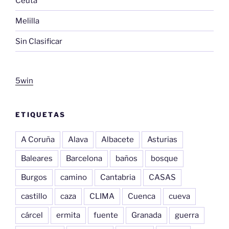
Ceuta
Melilla
Sin Clasificar
5win
ETIQUETAS
A Coruña
Alava
Albacete
Asturias
Baleares
Barcelona
baños
bosque
Burgos
camino
Cantabria
CASAS
castillo
caza
CLIMA
Cuenca
cueva
cárcel
ermita
fuente
Granada
guerra