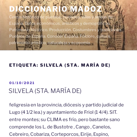
Saltar
DICCIONARIO MADOZ
al
Censo histórico de pueblos, ciudades, villas y aldeas de
contenido
España. Datos económicos, artísticos y demográficos.
Patrimonio histórico. Producción. Costumbres y tradiciones.
Pueblos de España. Conocer España. Folclore, cultura,
patrimonio artístico, naturaleza y economía.
ETIQUETA:
SILVELA (STA. MARÍA DE)
PUBLICADO
01/10/2021
EL
SILVELA (STA. MARÍA DE)
feligresia en la provincia, diócesis y partido judicial de
Lugo (4 1/2 lea.) y ayuntamiento de Friol (1 4/4). SIT.
entre montes; su CLIMA es frío, pero bastante sano
comprende los L. de Bustotre , Cango , Canelos,
Cebreiro, Cobariza, Corteporcos, Eirije, Espino,