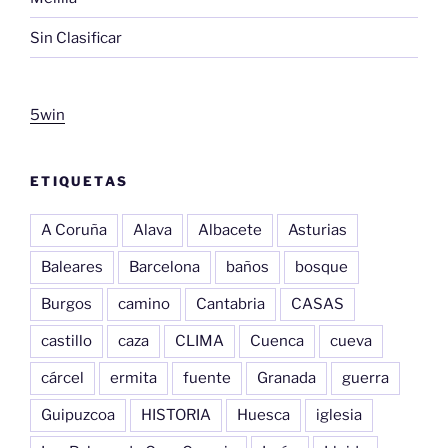
Sin Clasificar
5win
ETIQUETAS
A Coruña
Alava
Albacete
Asturias
Baleares
Barcelona
baños
bosque
Burgos
camino
Cantabria
CASAS
castillo
caza
CLIMA
Cuenca
cueva
cárcel
ermita
fuente
Granada
guerra
Guipuzcoa
HISTORIA
Huesca
iglesia