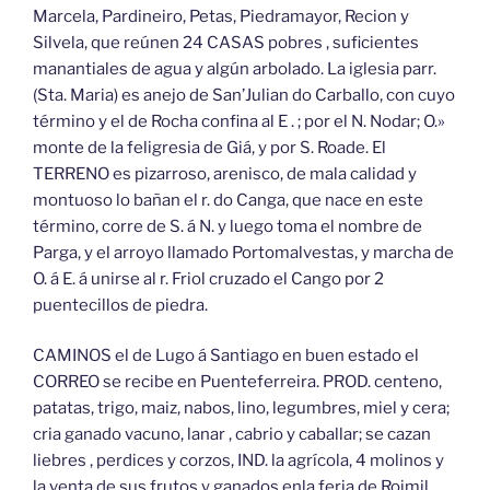
Marcela, Pardineiro, Petas, Piedramayor, Recion y
Silvela, que reúnen 24 CASAS pobres , suficientes
manantiales de agua y algún arbolado. La iglesia parr.
(Sta. Maria) es anejo de San’Julian do Carballo, con cuyo
término y el de Rocha confina al E . ; por el N. Nodar; O.»
monte de la feligresia de Giá, y por S. Roade. El
TERRENO es pizarroso, arenisco, de mala calidad y
montuoso lo bañan el r. do Canga, que nace en este
término, corre de S. á N. y luego toma el nombre de
Parga, y el arroyo llamado Portomalvestas, y marcha de
O. á E. á unirse al r. Friol cruzado el Cango por 2
puentecillos de piedra.
CAMINOS el de Lugo á Santiago en buen estado el
CORREO se recibe en Puenteferreira. PROD. centeno,
patatas, trigo, maiz, nabos, lino, legumbres, miel y cera;
cria ganado vacuno, lanar , cabrio y caballar; se cazan
liebres , perdices y corzos, IND. la agrícola, 4 molinos y
la venta de sus frutos y ganados enla feria de Roimil.