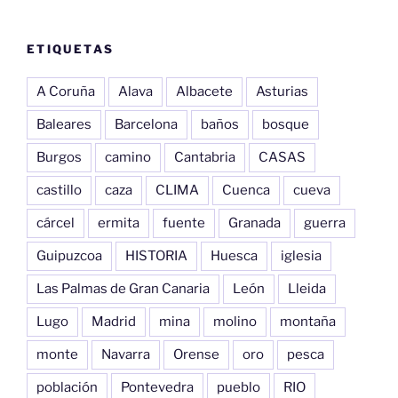
ETIQUETAS
A Coruña
Alava
Albacete
Asturias
Baleares
Barcelona
baños
bosque
Burgos
camino
Cantabria
CASAS
castillo
caza
CLIMA
Cuenca
cueva
cárcel
ermita
fuente
Granada
guerra
Guipuzcoa
HISTORIA
Huesca
iglesia
Las Palmas de Gran Canaria
León
Lleida
Lugo
Madrid
mina
molino
montaña
monte
Navarra
Orense
oro
pesca
población
Pontevedra
pueblo
RIO