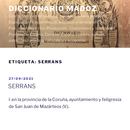
Saltar
DICCIONARIO MADOZ
al
Censo histórico de pueblos, ciudades, villas y aldeas de
contenido
España. Datos económicos, artísticos y demográficos.
Patrimonio histórico. Producción. Costumbres y tradiciones.
Pueblos de España. Conocer España. Folclore, cultura,
patrimonio artístico, naturaleza y economía.
ETIQUETA:
SERRANS
PUBLICADO
27/09/2021
EL
SERRANS
l. en la provincia de la Coruña, ayuntamiento y feligresia
de San Juan de Mazárteos (V.).