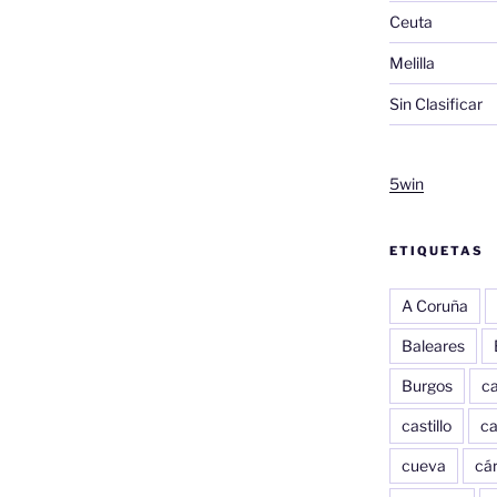
Ceuta
Melilla
Sin Clasificar
5win
ETIQUETAS
A Coruña
Baleares
Burgos
c
castillo
c
cueva
cár