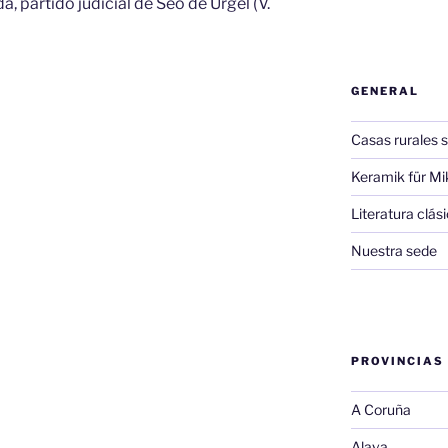
a, partido judicial de Seo de Urgel (V.
GENERAL
Casas rurales s
Keramik für Mi
Literatura clá
Nuestra sede
PROVINCIAS
A Coruña
Alava