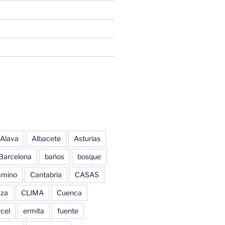
Alava
Albacete
Asturias
Barcelona
baños
bosque
amino
Cantabria
CASAS
aza
CLIMA
Cuenca
cel
ermita
fuente