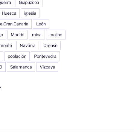
guerra
Guipuzcoa
Huesca
iglesia
e Gran Canaria
León
go
Madrid
mina
molino
monte
Navarra
Orense
población
Pontevedra
O
Salamanca
Vizcaya
z