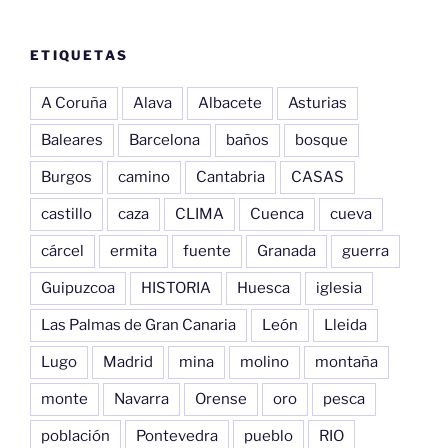
ETIQUETAS
A Coruña
Alava
Albacete
Asturias
Baleares
Barcelona
baños
bosque
Burgos
camino
Cantabria
CASAS
castillo
caza
CLIMA
Cuenca
cueva
cárcel
ermita
fuente
Granada
guerra
Guipuzcoa
HISTORIA
Huesca
iglesia
Las Palmas de Gran Canaria
León
Lleida
Lugo
Madrid
mina
molino
montaña
monte
Navarra
Orense
oro
pesca
población
Pontevedra
pueblo
RIO