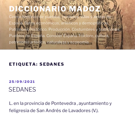
Saltar
DICCIONARIO MADOZ
al
Censo histórico de pueblos, ciudades, villas y aldeas de
contenido
España. Datos económicos, artísticos y demográficos.
Patrimonio histórico. Producción. Costumbres y tradiciones.
Pueblos de España. Conocer España. Folclore, cultura,
patrimonio artístico, naturaleza y economía.
ETIQUETA:
SEDANES
PUBLICADO
25/09/2021
EL
SEDANES
L. en la provincia de Pontevedra , ayuntamiento y
feligresia de San Andrés de Lavadores (V.).