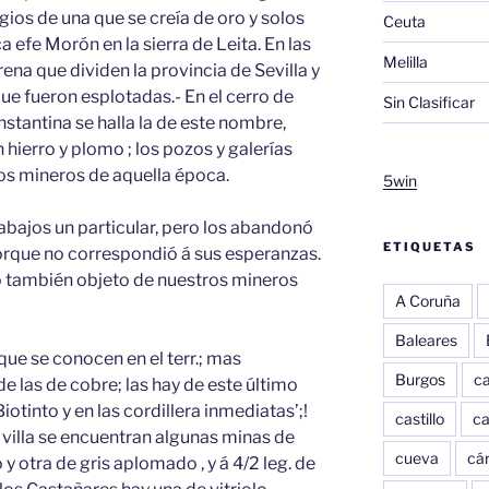
igios de una que se creía de oro y solos
Ceuta
 efe Morón en la sierra de Leita. En las
Melilla
na que dividen la provincia de Sevilla y
e fueron esplotadas.- En el cerro de
Sin Clasificar
nstantina se halla la de este nombre,
hierro y plomo ; los pozos y galerías
los mineros de aquella época.
5win
rabajos un particular, pero los abandonó
ETIQUETAS
orque no correspondió á sus esperanzas.
o también objeto de nuestros mineros
A Coruña
Baleares
ue se conocen en el terr.; mas
Burgos
c
e las de cobre; las hay de este último
 Biotinto y en las cordillera inmediatas’;!
castillo
c
 villa se encuentran algunas minas de
cueva
cár
 y otra de gris aplomado , y á 4/2 leg. de