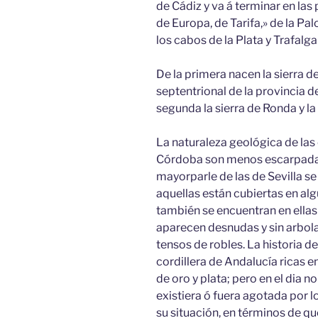
de Cádiz y va á terminar en las
de Europa, de Tarifa,» de la Pa
los cabos de la Plata y Trafalga
De la primera nacen la sierra d
septentrional de la provincia de 
segunda la sierra de Ronda y la
La naturaleza geológica de las
Córdoba son menos escarpadas 
mayorparle de las de Sevilla s
aquellas están cubiertas en alg
también se encuentran en ellas
aparecen desnudas y sin arbola
tensos de robles. La historia 
cordillera de Andalucía ricas e
de oro y plata; pero en el dia n
existiera ó fuera agotada por l
su situación, en términos de q