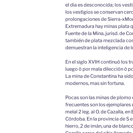
el dia es desconocida; los vest
los vestigios se conservan cerca
prolongaciones de Sierra-xMore
Extremadura hay minas plata qu
Fuente de la Mina, jurisd. de Co
también de plata mezclada con 
demuestran la inteligencia de 
En el siglo XVIH continuó los t
luego ó por mala dilección ó p
La mina de Constantina ha sid
modernos, mas sin fortuna.
Pocas son las minas de plomo q
frecuentes son los ejemplares d
melal 2 leg. al O. de Cazalla, en
Córdoba. En la provincia de S e
hierro, 2 de imán, una de blanco