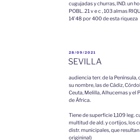
cugujadas y churras, IND. un ho
POBL. 21 v e c , 103 almas RI
14’48 por 400 de esta riqueza
PUBLICADO
28/09/2021
EL
SEVILLA
audiencia terr. de la Península, 
su nombre, las de Cádiz, Córdob
Ceuta, Melilla, Alhucemas y el 
de África.
Tiene de superficie 1,109 leg.
multitud de ald. y cortijos, los
distr. municipales, que resultan
origininal)