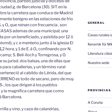
ovincia, partido judicial y diócesis de
 ciudad g. de Barcelona (30). SIT. en la
sobre la carretera que conduce de Madrid
mente benigno en las estaciones de frío
GENERAL
. y O., que reinan con frecuencia , son
 CASAS ademas de una municipal; una
Casas rurales s
 por un beneficiado, y asistida por 12 ó
olomé), y c e menterio junto á la iglesia El
Keramik für Mi
1,2 hora, y 1 de E. á O., confinando por N.
Literatura clá
lcamp; S. Beli-lloch y Torregrosa, y O.
e su jurisd. dos balsas, una de ellas que
Nuestra sede
ra para caballerías, y un término rural
erteneció al cabildo de Lérida, del que
ERRENO es todo de secano, pero de muy
-, los que dirigen á los pueblos
 y la magnifica carretera que como
PROVINCIAS
á Barcelona.
A Coruña
rilla y vino, y caza de calandrias,
Alava