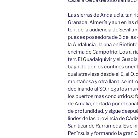
Cazalla cerca del sitio llamado 
Las sierras de Andalucía, tan r
Granada, Almería y aun en las d
terr. de la audiencia de Sevilla
pues es poseedora de 3 de las
la Andalucía , la una en Riotinto
encima de Campofrio. Los r., r
terr. El Guadalquivir y el Guadi
bajando por los confines orient
cual atraviesa desde el E. al O.
montañosa y otra llana, se intro
declinando al SO. riega los mur
los puertos mas concurridos; 
de Amalia, cortada por el cana
de profundidad, y sigue despué
lindes de las provincia de Cádi
Sanlúcar de Rarrameda. Es el ma
Península y formando la gran C