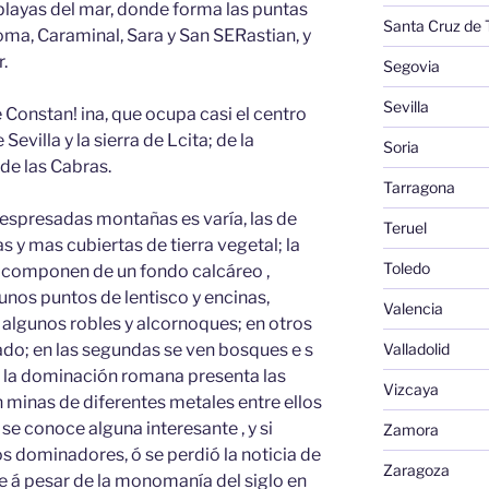
 playas del mar, donde forma las puntas
Santa Cruz de 
loma, Caraminal, Sara y San SERastian, y
r.
Segovia
Sevilla
e Constan! ina, que ocupa casi el centro
Sevilla y la sierra de Lcita; de la
Soria
 de las Cabras.
Tarragona
 espresadas montañas es varía, las de
Teruel
y mas cubiertas de tierra vegetal; la
Toledo
e componen de un fondo calcáreo ,
unos puntos de lentisco y encinas,
Valencia
 algunos robles y alcornoques; en otros
Valladolid
do; en las segundas se ven bosques e s
de la dominación romana presenta las
Vizcaya
n minas de diferentes metales entre ellos
o se conoce alguna interesante , y si
Zamora
os dominadores, ó se perdió la noticia de
Zaragoza
ue á pesar de la monomanía del siglo en