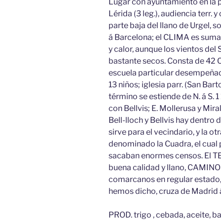
Lugar con ayuntamiento en la pr
Lérida (3 leg.), audiencia terr. y
parte baja del llano de Urgel, 
á Barcelona; el CLIMA es suma
y calor, aunque los vientos del S
bastante secos. Consta de 42
escuela particular desempeñada
13 niños; iglesia parr. (San Bart
término se estiende de N. á S. 1 
con Bellvis; E. Mollerusa y Mira
Bell-lloch y Bellvis hay dentro d
sirve para el vecindario, y la ot
denominado la Cuadra, el cual p
sacaban enormes censos. El T
buena calidad y llano, CAMINOS
comarcanos en regular estado,
hemos dicho, cruza de Madrid 
PROD. trigo , cebada, aceite, bar