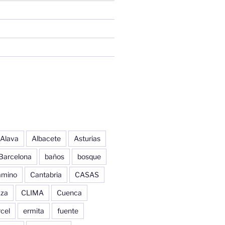
Alava
Albacete
Asturias
Barcelona
baños
bosque
amino
Cantabria
CASAS
aza
CLIMA
Cuenca
cel
ermita
fuente