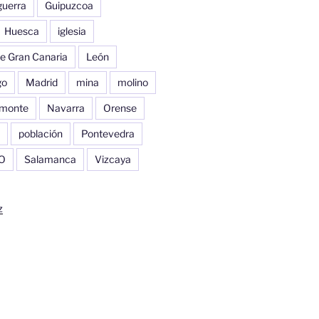
guerra
Guipuzcoa
Huesca
iglesia
e Gran Canaria
León
go
Madrid
mina
molino
monte
Navarra
Orense
población
Pontevedra
O
Salamanca
Vizcaya
z