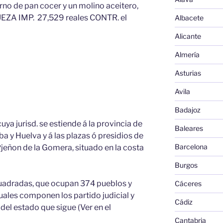
rno de pan cocer y un molino aceitero,
QUEZA IMP. 27,529 reales CONTR. el
Albacete
Alicante
Almería
Asturias
Avila
Badajoz
cuya jurisd. se estiende á la provincia de
Baleares
a y Huelva y á las plazas ó presidios de
Barcelona
Pjeñon de la Gomera, situado en la costa
Burgos
 cuadradas, que ocupan 374 pueblos y
Cáceres
 cuales componen los partido judicial y
Cádiz
 del estado que sigue (Ver en el
Cantabria