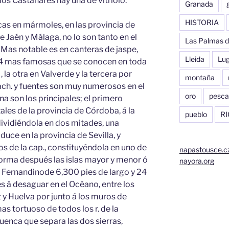
los Castañares hay una de vitriolo.
Granada
HISTORIA
icas en mármoles, en las provincia de
e Jaén y Málaga, no lo son tanto en el
Las Palmas d
.» Mas notable es en canteras de jaspe,
Lleida
Lu
 4 mas famosas que se conocen en toda
 , la otra en Valverde y la tercera por
montaña
iach. y fuentes son muy numerosos en el
oro
pesca
ana son los principales; el primero
ales de la provincia de Córdoba, á la
pueblo
RI
 dividiéndola en dos mitades, una
duce en la provincia de Sevilla, y
os de la cap., constituyéndola en uno de
napastousce.c
forma después las islas mayor y menor ó
nayora.org
l Fernandinode 6,300 pies de largo y 24
s á desaguar en el Océano, entre los
z y Huelva por junto á los muros de
s tortuoso de todos los r. de la
uenca que separa las dos sierras,