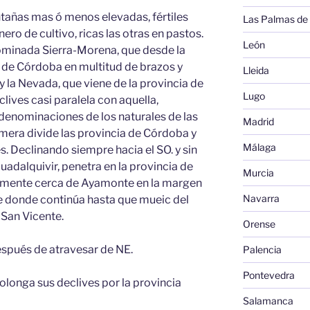
ntañas mas ó menos elevadas, fértiles
Las Palmas de
ero de cultivo, ricas las otras en pastos.
León
nominada Sierra-Morena, que desde la
a de Córdoba en multitud de brazos y
Lleida
, y la Nevada, que viene de la provincia de
Lugo
ives casi paralela con aquella,
 denominaciones de los naturales de las
Madrid
imera divide las provincia de Córdoba y
Málaga
s. Declinando siempre hacia el SO. y sin
adalquivir, penetra en la provincia de
Murcia
lemente cerca de Ayamonte en la margen
Navarra
de donde continúa hasta que mueic del
 San Vicente.
Orense
espués de atravesar de NE.
Palencia
Pontevedra
rolonga sus declives por la provincia
Salamanca