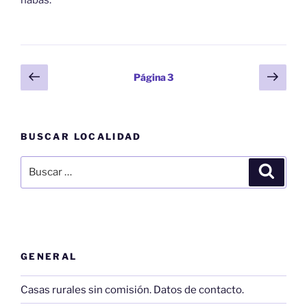
habas.
Paginación
Página
Sigu
Página
3
anterior
pági
de
entradas
BUSCAR LOCALIDAD
Buscar
Buscar
por:
GENERAL
Casas rurales sin comisión. Datos de contacto.