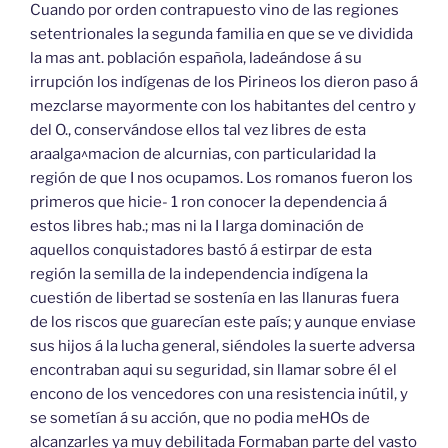
Cuando por orden contrapuesto vino de las regiones
setentrionales la segunda familia en que se ve dividida
la mas ant. población española, ladeándose á su
irrupción los indígenas de los Pirineos los dieron paso á
mezclarse mayormente con los habitantes del centro y
del O., conservándose ellos tal vez libres de esta
araalga^macion de alcurnias, con particularidad la
región de que I nos ocupamos. Los romanos fueron los
primeros que hicie- 1 ron conocer la dependencia á
estos libres hab.; mas ni la I larga dominación de
aquellos conquistadores bastó á estirpar de esta
región la semilla de la independencia indígena la
cuestión de libertad se sostenía en las llanuras fuera
de los riscos que guarecían este país; y aunque enviase
sus hijos á la lucha general, siéndoles la suerte adversa
encontraban aqui su seguridad, sin llamar sobre él el
encono de los vencedores con una resistencia inútil, y
se sometían á su acción, que no podia meHOs de
alcanzarles ya muy debilitada Formaban parte del vasto