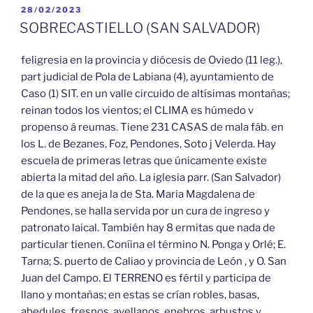
PUBLICADO
28/02/2023
EL
SOBRECASTIELLO (SAN SALVADOR)
feligresia en la provincia y diócesis de Oviedo (11 leg.),
part judicial de Pola de Labiana (4), ayuntamiento de
Caso (1) SIT. en un valle circuido de altísimas montañas;
reinan todos los vientos; el CLIMA es húmedo v
propenso á reumas. Tiene 231 CASAS de mala fáb. en
los L. de Bezanes, Foz, Pendones, Soto j Velerda. Hay
escuela de primeras letras que únicamente existe
abierta la mitad del año. La iglesia parr. (San Salvador)
de la que es aneja la de Sta. Maria Magdalena de
Pendones, se halla servida por un cura de ingreso y
patronato laical. También hay 8 ermitas que nada de
particular tienen. Coníina el término N. Ponga y Orlé; E.
Tarna; S. puerto de Caliao y provincia de León , y O. San
Juan del Campo. El TERRENO es fértil y participa de
llano y montañas; en estas se crían robles, basas,
abedules, fresnos, avellanos, enebros, arbustos y