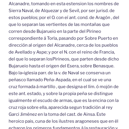
Alcanadre, tomando en esta estension los nombres de
Sierra Naval, de Alquezar y de Sevil, por ser jurisd. de
estos pueblos; por el O. con eí ant. cond. de Aragón , del
que lo separan las vertientes de las montañas que
corren desde Bujarueio en la parte del Pirineo
correspondiente á Torla, pasando por Sobre Puerto en
dirección al origen del Alcanadre, cerca de los pueblos
de Avellado y Aspe; y por el N. con el reino de Francia,
del que lo separan losPirineos, que parten desde dicho
Bujarueio hasta el origen del Esera, sobre Benasque.
Bajo la»iglesia parr. de la v. de Naval se conserva un
peñasco llamado Peña-Aspada, en el cual se ve una
cruz formada á martillo , que designa el lím. ó mojón de
este ant. estado, y sobre la propia peña se distingue
igualmente el escudo de armas, que es la encina con la
cruz roja sobre ella, aparecida segun tradición al rey
Garci Jiménez en la toma del cast. de Ainsa. Este
heroico pais, cuna de los ilustres aragoneses que en él
echaron los primeros fundamentos á la restauración y