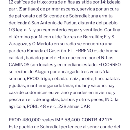
12 cahíces de trigo; otra de niñas asistida por 14; iglesia
parr. (Santiago) de primer ascenso, servida por un cura
de patronato del Sr. conde de Sobradiel; una ermita
dedicada á San Antonio de Padua, distante del pueblo
1/3 leg. al N. y un cementerio capaz y ventilado. Confina
el término por N. con el de Torres de Berrellén; E. y S.
Zaragoza, y O. Marlofa en su radio se encuentra una
paridera Ramada el Casetón. El TERRENO es de buena
calidad , bañado por el r. Ebro que corre por el N. Los
CAMINOS son locales y en mediano estado. El CORREO
se recibe de Alagon por encargado tres veces á la
semana, PROD. trigo, cebada, maiz , aceite, lino, patatas
y .judias, mantiene ganado lanar, mular y vacuno; hay
caza de codornices eu verano y añades en invierno, y
pesca en el r. de anguilas, barbos y otros peces, IND. la
agrícola, POBL. 48 v e c , 228 almas CAP.
PROD. 480,000 reales IMP. 58,400. CONTR. 42.175.
Este pueblo de Sobradiel pertenece al señor conde del