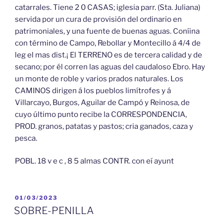
catarrales. Tiene 2 0 CASAS; iglesia parr. (Sta. Juliana)
servida por un cura de provisión del ordinario en
patrimoniales, y una fuente de buenas aguas. Coníina
con término de Campo, Rebollar y Montecillo á 4/4 de
leg el mas dist.¡ El TERRENO es de tercera calidad y de
secano; por él corren las aguas del caudaloso Ebro. Hay
un monte de roble y varios prados naturales. Los
CAMINOS dirigen á los pueblos limítrofes y á
Villarcayo, Burgos, Aguilar de Campó y Reinosa, de
cuyo último punto recibe la CORRESPONDENCIA,
PROD. granos, patatas y pastos; cria ganados, caza y
pesca.
POBL. 18 v e c , 8 5 almas CONTR. con eí ayunt
PUBLICADO
01/03/2023
EL
SOBRE-PENILLA