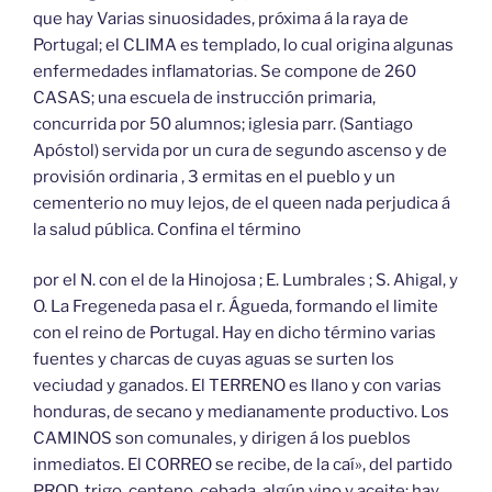
que hay Varias sinuosidades, próxima á la raya de
Portugal; el CLIMA es templado, lo cual origina algunas
enfermedades inflamatorias. Se compone de 260
CASAS; una escuela de instrucción primaria,
concurrida por 50 alumnos; iglesia parr. (Santiago
Apóstol) servida por un cura de segundo ascenso y de
provisión ordinaria , 3 ermitas en el pueblo y un
cementerio no muy lejos, de el queen nada perjudica á
la salud pública. Confina el término
por el N. con el de la Hinojosa ; E. Lumbrales ; S. Ahigal, y
O. La Fregeneda pasa el r. Águeda, formando el limite
con el reino de Portugal. Hay en dicho término varias
fuentes y charcas de cuyas aguas se surten los
veciudad y ganados. El TERRENO es llano y con varias
honduras, de secano y medianamente productivo. Los
CAMINOS son comunales, y dirigen á los pueblos
inmediatos. El CORREO se recibe, de la caí», del partido
PROD. trigo, centeno, cebada, algún vino y aceite; hay