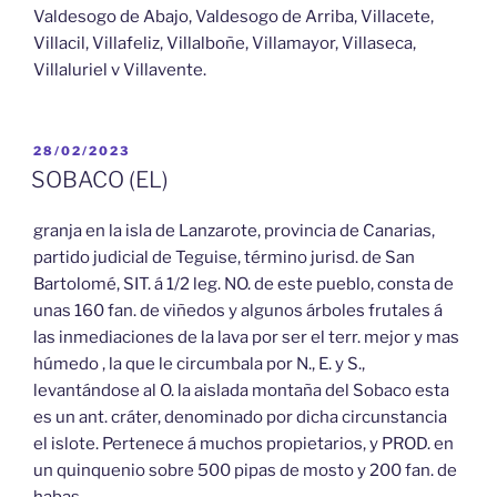
Valdesogo de Abajo, Valdesogo de Arriba, Villacete,
Villacil, Villafeliz, Villalboñe, Villamayor, Villaseca,
Villaluriel v Villavente.
PUBLICADO
28/02/2023
EL
SOBACO (EL)
granja en la isla de Lanzarote, provincia de Canarias,
partido judicial de Teguise, término jurisd. de San
Bartolomé, SIT. á 1/2 leg. NO. de este pueblo, consta de
unas 160 fan. de viñedos y algunos árboles frutales á
las inmediaciones de la lava por ser el terr. mejor y mas
húmedo , la que le circumbala por N., E. y S.,
levantándose al O. la aislada montaña del Sobaco esta
es un ant. cráter, denominado por dicha circunstancia
el islote. Pertenece á muchos propietarios, y PROD. en
un quinquenio sobre 500 pipas de mosto y 200 fan. de