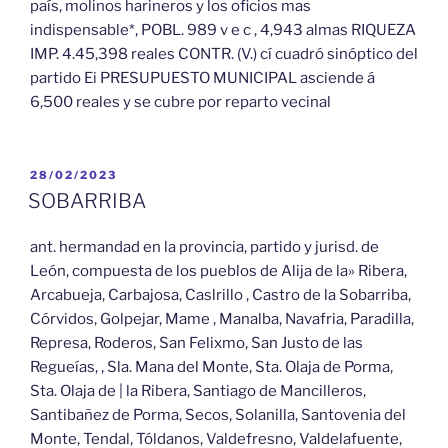
país, molinos harineros y los oficios mas
indispensable*, POBL. 989 v e c , 4,943 almas RIQUEZA
IMP. 4.45,398 reales CONTR. (V.) cí cuadró sinóptico del
partido Ei PRESUPUESTO MUNICIPAL asciende á
6,500 reales y se cubre por reparto vecinal
PUBLICADO
28/02/2023
EL
SOBARRIBA
ant. hermandad en la provincia, partido y jurisd. de
León, compuesta de los pueblos de Alija de la» Ribera,
Arcabueja, Carbajosa, Caslrillo , Castro de la Sobarriba,
Córvidos, Golpejar, Mame , Manalba, Navafria, Paradilla,
Represa, Roderos, San Felixmo, San Justo de las
Regueías, , Sla. Mana del Monte, Sta. Olaja de Porma,
Sta. Olaja de | la Ribera, Santiago de Mancilleros,
Santibañez de Porma, Secos, Solanilla, Santovenia del
Monte, Tendal, Tóldanos, Valdefresno, Valdelafuente,