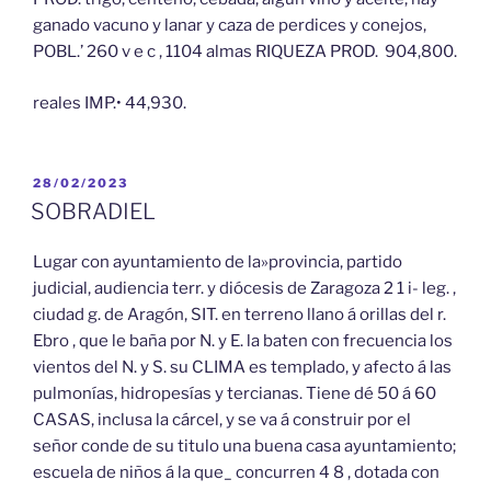
ganado vacuno y lanar y caza de perdices y conejos,
POBL.’ 260 v e c , 1104 almas RIQUEZA PROD. 904,800.
reales IMP.• 44,930.
PUBLICADO
28/02/2023
EL
SOBRADIEL
Lugar con ayuntamiento de la»provincia, partido
judicial, audiencia terr. y diócesis de Zaragoza 2 1 i- leg. ,
ciudad g. de Aragón, SIT. en terreno llano á orillas del r.
Ebro , que le baña por N. y E. la baten con frecuencia los
vientos del N. y S. su CLIMA es templado, y afecto á las
pulmonías, hidropesías y tercianas. Tiene dé 50 á 60
CASAS, inclusa la cárcel, y se va á construir por el
señor conde de su titulo una buena casa ayuntamiento;
escuela de niños á la que_ concurren 4 8 , dotada con