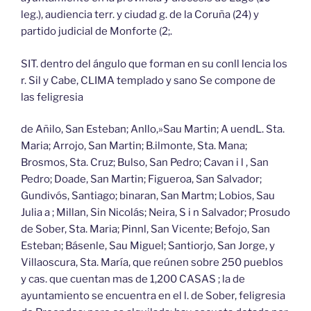
leg.), audiencia terr. y ciudad g. de la Coruña (24) y
partido judicial de Monforte (2;.
SIT. dentro del ángulo que forman en su conll lencia los
r. Sil y Cabe, CLIMA templado y sano Se compone de
las feligresia
de Añilo, San Esteban; Anllo,»Sau Martin; A uendL. Sta.
Maria; Arrojo, San Martin; B.ilmonte, Sta. Mana;
Brosmos, Sta. Cruz; Bulso, San Pedro; Cavan i l , San
Pedro; Doade, San Martin; Figueroa, San Salvador;
Gundivós, Santiago; binaran, San Martm; Lobios, Sau
Julia a ; Millan, Sin Nicolás; Neira, S i n Salvador; Prosudo
de Sober, Sta. Maria; Pinnl, San Vicente; Befojo, San
Esteban; Básenle, Sau Miguel; Santiorjo, San Jorge, y
Villaoscura, Sta. María, que reúnen sobre 250 pueblos
y cas. que cuentan mas de 1,200 CASAS ; la de
ayuntamiento se encuentra en el l. de Sober, feligresia