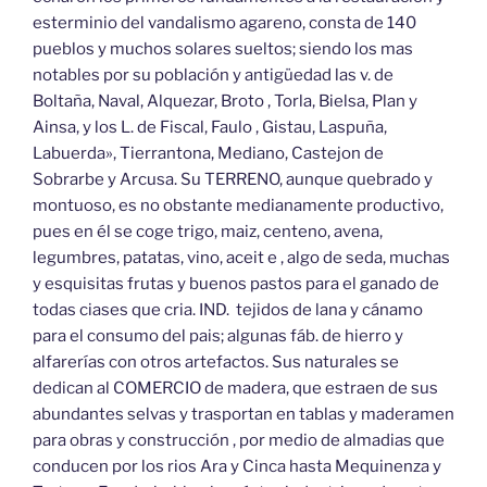
esterminio del vandalismo agareno, consta de 140
pueblos y muchos solares sueltos; siendo los mas
notables por su población y antigüedad las v. de
Boltaña, Naval, Alquezar, Broto , Torla, Bielsa, Plan y
Ainsa, y los L. de Fiscal, Faulo , Gistau, Laspuña,
Labuerda», Tierrantona, Mediano, Castejon de
Sobrarbe y Arcusa. Su TERRENO, aunque quebrado y
montuoso, es no obstante medianamente productivo,
pues en él se coge trigo, maiz, centeno, avena,
legumbres, patatas, vino, aceit e , algo de seda, muchas
y esquisitas frutas y buenos pastos para el ganado de
todas ciases que cria. IND. tejidos de lana y cánamo
para el consumo del pais; algunas fáb. de hierro y
alfarerías con otros artefactos. Sus naturales se
dedican al COMERCIO de madera, que estraen de sus
abundantes selvas y trasportan en tablas y maderamen
para obras y construcción , por medio de almadias que
conducen por los rios Ara y Cinca hasta Mequinenza y