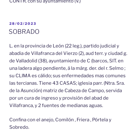
CONTR. con su ayuntamiento (V.)
PUBLICADO
28/02/2023
EL
SOBRADO
L. en la provincia de León (22 leg.), partido judicial y
abadia de Villafranca del Vierzo (2), aud terr. y ciudad g.
de Valladolid (38), ayuntamiento de C (barcos, SIT. en
una ladera algo pendiente, á la márg. der. del r. Selmo ;
su CLIMA es cálido; sus enfermedades mas comunes
las tercianas. Tiene 43 CASAS; iglesia parr. (Ntra. Sra.
de la Asunción) matriz de Cabeza de Campo, servida
por un cura de ingreso y provisión del abad de
Villafranca, y 2 fuentes de medianas aguas.
Confina con el anejo, Comilón , Friera , Pórtela y
Sobredo.