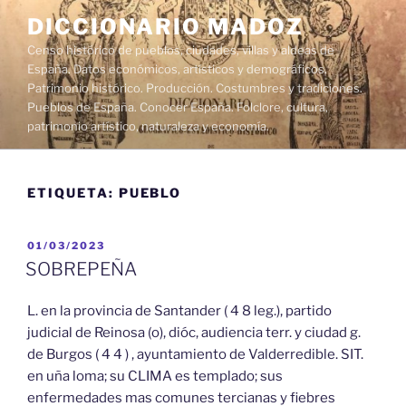
Saltar
DICCIONARIO MADOZ
al
Censo histórico de pueblos, ciudades, villas y aldeas de
contenido
España. Datos económicos, artísticos y demográficos.
Patrimonio histórico. Producción. Costumbres y tradiciones.
Pueblos de España. Conocer España. Folclore, cultura,
patrimonio artístico, naturaleza y economía.
ETIQUETA:
PUEBLO
PUBLICADO
01/03/2023
EL
SOBREPEÑA
L. en la provincia de Santander ( 4 8 leg.), partido
judicial de Reinosa (o), dióc, audiencia terr. y ciudad g.
de Burgos ( 4 4 ) , ayuntamiento de Valderredible. SIT.
en uña loma; su CLIMA es templado; sus
enfermedades mas comunes tercianas y fiebres