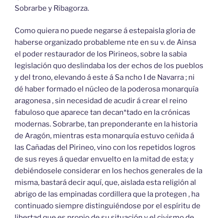
Sobrarbe y Ribagorza.
Como quiera no puede negarse á estepaisla gloria de
haberse organizado probableme nte en su v. de Ainsa
el poder restaurador de los Pirineos, sobre la sabia
legislación quo deslindaba los der echos de los pueblos
y del trono, elevando á este á Sa ncho I de Navarra ; ni
dé haber formado el núcleo de la poderosa monarquía
aragonesa , sin necesidad de acudir á crear el reino
fabuloso que aparece tan decan*tado en la crónicas
modernas. Sobrarbe, tan preponderante en la historia
de Aragón, mientras esta monarquía estuvo ceñida á
las Cañadas del Pirineo, vino con los repetidos logros
de sus reyes á quedar envuelto en la mitad de esta; y
debiéndosele considerar en los hechos generales de la
misma, bastará decir aquí, que, aislada esta religión al
abrigo de las empinadas cordillera que la protegen , ha
continuado siempre distinguiéndose por el espíritu de
libertad que es propio de su situación y el civismo de