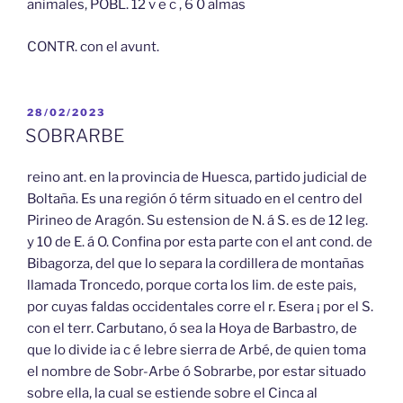
animales, POBL. 12 v e c , 6 0 almas
CONTR. con el avunt.
PUBLICADO
28/02/2023
EL
SOBRARBE
reino ant. en la provincia de Huesca, partido judicial de
Boltaña. Es una región ó térm situado en el centro del
Pirineo de Aragón. Su estension de N. á S. es de 12 leg.
y 10 de E. á O. Confina por esta parte con el ant cond. de
Bibagorza, del que lo separa la cordillera de montañas
llamada Troncedo, porque corta los lim. de este pais,
por cuyas faldas occidentales corre el r. Esera ¡ por el S.
con el terr. Carbutano, ó sea la Hoya de Barbastro, de
que lo divide ia c é lebre sierra de Arbé, de quien toma
el nombre de Sobr-Arbe ó Sobrarbe, por estar situado
sobre ella, la cual se estiende sobre el Cinca al