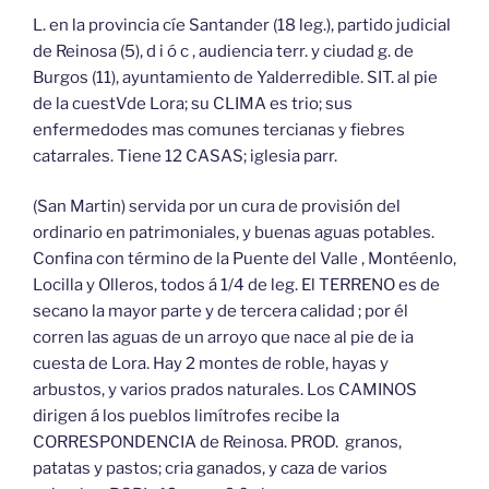
L. en la provincia cíe Santander (18 leg.), partido judicial
de Reinosa (5), d i ó c , audiencia terr. y ciudad g. de
Burgos (11), ayuntamiento de Yalderredible. SIT. al pie
de la cuestVde Lora; su CLIMA es trio; sus
enfermedodes mas comunes tercianas y fiebres
catarrales. Tiene 12 CASAS; iglesia parr.
(San Martin) servida por un cura de provisión del
ordinario en patrimoniales, y buenas aguas potables.
Confina con término de la Puente del Valle , Montéenlo,
Locilla y Olleros, todos á 1/4 de leg. El TERRENO es de
secano la mayor parte y de tercera calidad ; por él
corren las aguas de un arroyo que nace al pie de ia
cuesta de Lora. Hay 2 montes de roble, hayas y
arbustos, y varios prados naturales. Los CAMINOS
dirigen á los pueblos limítrofes recibe la
CORRESPONDENCIA de Reinosa. PROD. granos,
patatas y pastos; cria ganados, y caza de varios