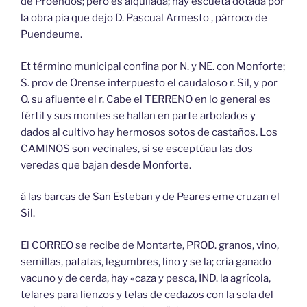
de Proendos; pero es alquilada; hay escueta dotada por
la obra pia que dejo D. Pascual Armesto , párroco de
Puendeume.
Et término municipal confina por N. y NE. con Monforte;
S. prov de Orense interpuesto el caudaloso r. Sil, y por
O. su afluente el r. Cabe el TERRENO en lo general es
fértil y sus montes se hallan en parte arbolados y
dados al cultivo hay hermosos sotos de castaños. Los
CAMINOS son vecinales, si se esceptúau las dos
veredas que bajan desde Monforte.
á las barcas de San Esteban y de Peares eme cruzan el
Sil.
El CORREO se recibe de Montarte, PROD. granos, vino,
semillas, patatas, legumbres, lino y se la; cria ganado
vacuno y de cerda, hay «caza y pesca, IND. la agrícola,
telares para lienzos y telas de cedazos con la sola del