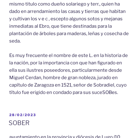
mismo titulo como dueño solariego y terr., quien ha
dado en arrendamiento las casas y tierras que habitan
y cultivan los v e c , escepto algunos sotos y mejanas
inmediatas al Ebro, que tiene destinadas para la
plantación de árboles para maderas, leñas y cosecha de
seda.
Es muy frecuente el nombre de este L. en la historia de
la nación, por la importancia con que han figurado en
ella sus ilustres poseedores, particularmente desde
Miguel Cerdan, hombre de gran nobleza, jurado en
capítulo de Zaragoza en 1521, señor de Sobradiel, cuyo
título fue erigido en condado para sus suceSOBes.
PUBLICADO
28/02/2023
EL
SOBER
ayuntamiento en la provincia y diócesis de Lugo (10