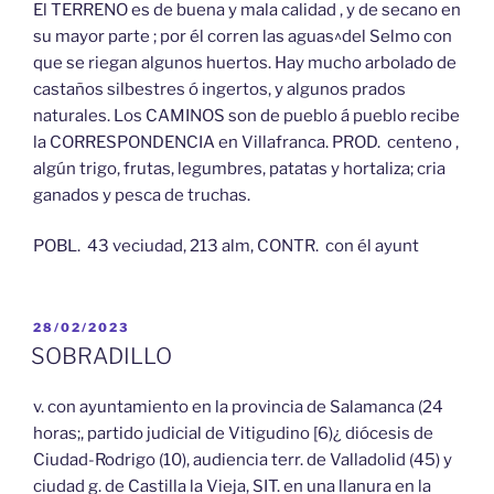
El TERRENO es de buena y mala calidad , y de secano en
su mayor parte ; por él corren las aguas^del Selmo con
que se riegan algunos huertos. Hay mucho arbolado de
castaños silbestres ó ingertos, y algunos prados
naturales. Los CAMINOS son de pueblo á pueblo recibe
la CORRESPONDENCIA en Villafranca. PROD. centeno ,
algún trigo, frutas, legumbres, patatas y hortaliza; cria
ganados y pesca de truchas.
POBL. 43 veciudad, 213 alm, CONTR. con él ayunt
PUBLICADO
28/02/2023
EL
SOBRADILLO
v. con ayuntamiento en la provincia de Salamanca (24
horas;, partido judicial de Vitigudino [6)¿ diócesis de
Ciudad-Rodrigo (10), audiencia terr. de Valladolid (45) y
ciudad g. de Castilla la Vieja, SIT. en una llanura en la