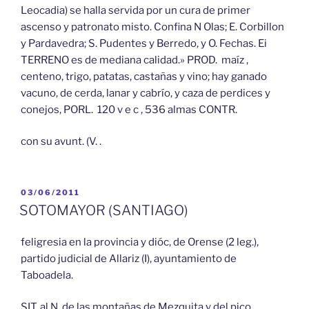
Leocadia) se halla servida por un cura de primer
ascenso y patronato misto. Confina N Olas; E. Corbillon
y Pardavedra; S. Pudentes y Berredo, y O. Fechas. Ei
TERRENO es de mediana calidad.» PROD. maíz ,
centeno, trigo, patatas, castañas y vino; hay ganado
vacuno, de cerda, lanar y cabrío, y caza de perdices y
conejos, PORL. 120 v e c , 536 almas CONTR.
con su avunt. (V. .
PUBLICADO
03/06/2011
EL
SOTOMAYOR (SANTIAGO)
feligresia en la provincia y dióc, de Orense (2 leg.),
partido judicial de Allariz (I), ayuntamiento de
Taboadela.
SIT. al N. de las montañas de Mezquita y del pico