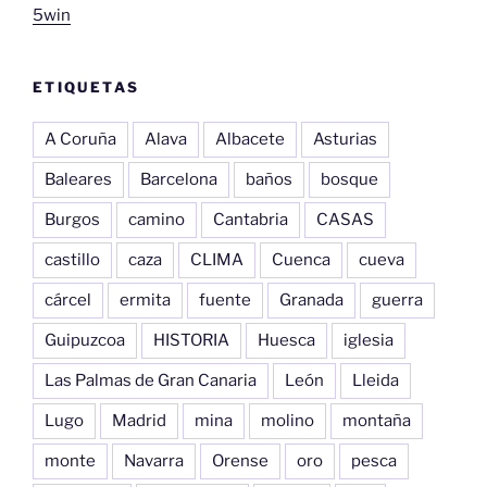
5win
ETIQUETAS
A Coruña
Alava
Albacete
Asturias
Baleares
Barcelona
baños
bosque
Burgos
camino
Cantabria
CASAS
castillo
caza
CLIMA
Cuenca
cueva
cárcel
ermita
fuente
Granada
guerra
Guipuzcoa
HISTORIA
Huesca
iglesia
Las Palmas de Gran Canaria
León
Lleida
Lugo
Madrid
mina
molino
montaña
monte
Navarra
Orense
oro
pesca