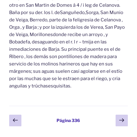
otro en San Martin de Domes á 4 / i leg de Celanova.
Baña por su der. los l. deSanguñedo,Sorga, San Munio
de Veiga, Berredo, parte de la feligresia de Celanova ,
Orga , y Barja ; y por la izquierda los de Verea, San Payo
de Veiga, Morillonesdonde recibe un arroyo , y
Bobadefa, desaguando en el r. l r – tmija en las
inmediaciones de Barja. Su principal puente es el de
Ribero , los demás son pontilíones de madera para
servicio de los molinos harineros que hay en sus
márgenes; sus aguas suelen casi agolarse en el estío
por las muchas que se le estraen para el riego, y cria
anguilas y trúchasesquisitas.
Paginación
Página
Sigu
Página
336
anterior
pági
de
entradas