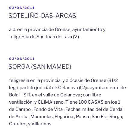
PUBLICADO
03/06/2011
EL
SOTELIÑO-DAS-ARCAS
ald. en la provincia de Orense, ayuntamiento y
feligresia de San Juan de Laza (V.).
PUBLICADO
03/06/2011
EL
SORGA (SAN MAMED)
feligresia en la provincia, y diócesis de Orense (31/2
leg.), partido judicial dé Celanova (l,2;». ayuntamiento de
Bola I i SIT. en el valle de Celanova ; con libre
ventilación, y CLIMA sano. Tiene 100 CASAS en los 1
de Campo , Fondo de Vita , Fechas, mitad del de Cerdal
de Arriba, Mamuelas, Pegariña , Pousa , San Fiz , Sorga,
Outeiro , y Villariños.