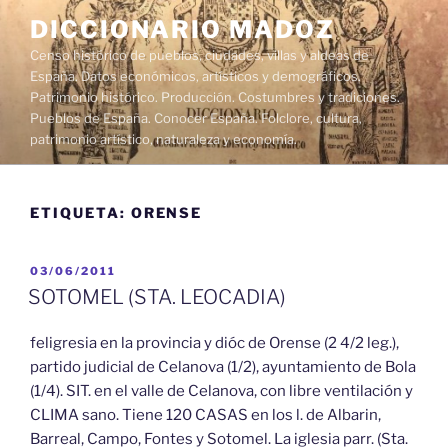
Saltar
DICCIONARIO MADOZ
al
Censo histórico de pueblos, ciudades, villas y aldeas de
contenido
España. Datos económicos, artísticos y demográficos.
Patrimonio histórico. Producción. Costumbres y tradiciones.
Pueblos de España. Conocer España. Folclore, cultura,
patrimonio artístico, naturaleza y economía.
ETIQUETA:
ORENSE
PUBLICADO
03/06/2011
EL
SOTOMEL (STA. LEOCADIA)
feligresia en la provincia y dióc de Orense (2 4/2 leg.),
partido judicial de Celanova (1/2), ayuntamiento de Bola
(1/4). SIT. en el valle de Celanova, con libre ventilación y
CLIMA sano. Tiene 120 CASAS en los l. de Albarin,
Barreal, Campo, Fontes y Sotomel. La iglesia parr. (Sta.