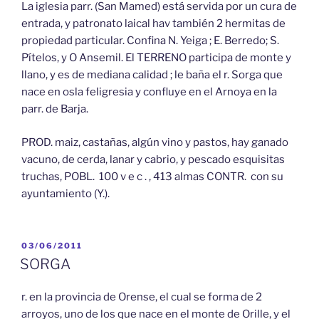
La iglesia parr. (San Mamed) está servida por un cura de
entrada, y patronato laical hav también 2 hermitas de
propiedad particular. Confina N. Yeiga ; E. Berredo; S.
Pítelos, y O Ansemil. El TERRENO participa de monte y
llano, y es de mediana calidad ; le baña el r. Sorga que
nace en osla feligresia y confluye en el Arnoya en la
parr. de Barja.
PROD. maiz, castañas, algún vino y pastos, hay ganado
vacuno, de cerda, lanar y cabrio, y pescado esquisitas
truchas, POBL. 100 v e c . , 413 almas CONTR. con su
ayuntamiento (Y.).
PUBLICADO
03/06/2011
EL
SORGA
r. en la provincia de Orense, el cual se forma de 2
arroyos, uno de los que nace en el monte de Orille, y el