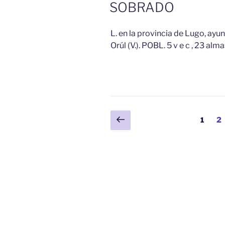
EL
SOBRADO
L. en la provincia de Lugo, ayu
Orúl (V.). POBL. 5 v e c , 23 alma
Paginación
Página
Página
Pá
1
2
anterior
de
entradas