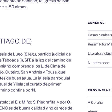
ntamiento de Sabiñao, feligresia de San
 e c , 50 almas.
GENERAL
Casas rurales s
TIAGO DE)
Keramik für Mi
Literatura clá
esis de Lugo (8 leg.), partido judicial de
Taboada (i), SIT. á la izq del camino de
Nuestra sede
nigno comprende los L. de Cima de
ajo, Outeiro, San Andrés v Touza, que
es de buen agua. La iglesia parroquial
uel de Yilela ; el curato de primer
rmino confina porN.
PROVINCIAS
lo ; al E. r. Miño; S. Piedrafita, y por O.
A Coruña
RENO es de buena calidad y no carece de
Alava