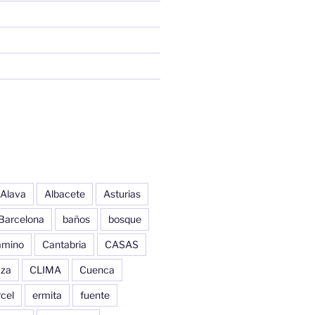
Alava
Albacete
Asturias
Barcelona
baños
bosque
amino
Cantabria
CASAS
aza
CLIMA
Cuenca
cel
ermita
fuente