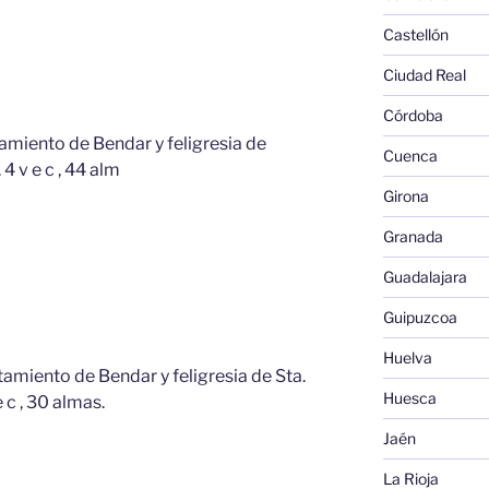
Castellón
Ciudad Real
Córdoba
tamiento de Bendar y feligresia de
Cuenca
4 v e c , 44 alm
Girona
Granada
Guadalajara
Guipuzcoa
Huelva
tamiento de Bendar y feligresia de Sta.
Huesca
e c , 30 almas.
Jaén
La Rioja