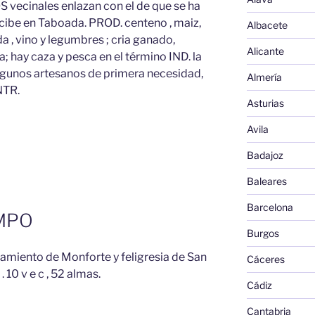
 vecinales enlazan con el de que se ha
cibe en Taboada. PROD. centeno , maiz,
Albacete
ada , vino y legumbres ; cria ganado,
Alicante
a; hay caza y pesca en el término IND. la
algunos artesanos de primera necesidad,
Almería
NTR.
Asturias
Avila
Badajoz
Baleares
Barcelona
MPO
Burgos
tamiento de Monforte y feligresia de San
Cáceres
 10 v e c , 52 almas.
Cádiz
Cantabria