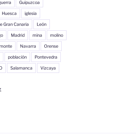
guerra
Guipuzcoa
Huesca
iglesia
e Gran Canaria
León
go
Madrid
mina
molino
monte
Navarra
Orense
población
Pontevedra
O
Salamanca
Vizcaya
z