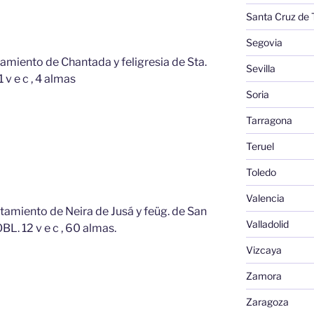
Santa Cruz de 
Segovia
ntamiento de Chantada y feligresia de Sta.
Sevilla
1 v e c , 4 almas
Soria
Tarragona
Teruel
Toledo
Valencia
ntamiento de Neira de Jusá y feüg. de San
Valladolid
BL. 12 v e c , 60 almas.
Vizcaya
Zamora
Zaragoza