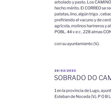
arbolado y pasto. Los CAMINOS
hecho mérito. El CORREO se re
patatas, lino, algún trigo , ceb
prefiriendo el vacuno y de cerd
agrícola, molinos harineros y 
POBL. 44 v e c , 228 almas CO
con su ayuntamiento (V.).
PUBLICADO
28/02/2023
EL
SOBRADO DO CA
1 en la provincia de Lugo, ayun
Esteban de Noceda |V.). P O B L .