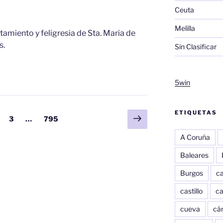
Ceuta
Melilla
ntamiento y feligresia de Sta. Maria de
s.
Sin Clasificar
5win
ETIQUETAS
Siguiente
gina
Página
Página
3
…
795
página
A Coruña
Baleares
Burgos
c
castillo
c
cueva
cár