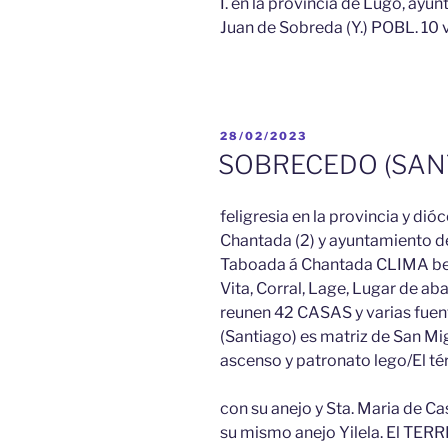
I. en la provincia de Lugo, ayu
Juan de Sobreda (Y.) POBL. 10 v
PUBLICADO
28/02/2023
EL
SOBRECEDO (SAN
feligresia en la provincia y dióc
Chantada (2) y ayuntamiento de 
Taboada á Chantada CLIMA be
Vita, Corral, Lage, Lugar de ab
reunen 42 CASAS y varias fuent
(Santiago) es matriz de San Mig
ascenso y patronato lego/El té
con su anejo y Sta. Maria de Caste
su mismo anejo Yilela. El TER