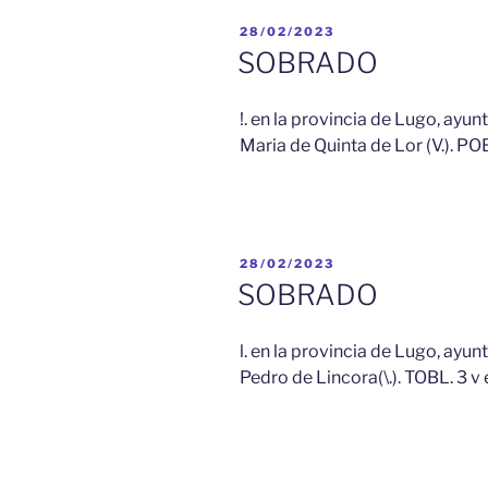
PUBLICADO
28/02/2023
EL
SOBRADO
!. en la provincia de Lugo, ayun
Maria de Quinta de Lor (V.). POB
PUBLICADO
28/02/2023
EL
SOBRADO
l. en la provincia de Lugo, ayu
Pedro de Lincora(\.). TOBL. 3 v 