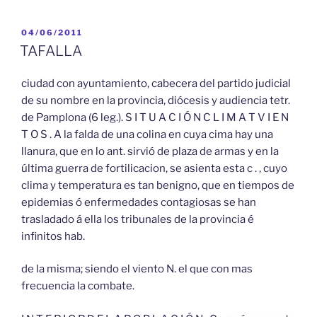
PUBLICADO
04/06/2011
EL
TAFALLA
ciudad con ayuntamiento, cabecera del partido judicial
de su nombre en la provincia, diócesis y audiencia tetr.
de Pamplona (6 leg.). S I T U A C I Ó N C L I M A T V I E N
T O S . A la falda de una colina en cuya cima hay una
llanura, que en lo ant. sirvió de plaza de armas y en la
última guerra de fortilicacion, se asienta esta c . , cuyo
clima y temperatura es tan benigno, que en tiempos de
epidemias ó enfermedades contagiosas se han
trasladado á ella los tribunales de la provincia é
infinitos hab.
de la misma; siendo el viento N. el que con mas
frecuencia la combate.