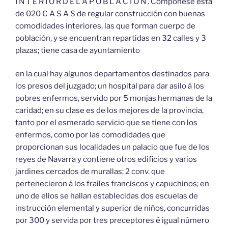
I N T E R I O R D E L A P O B L A C I Ó N . Compónese esta
de 020 C A S A S de regular construcción con buenas
comodidades interiores, las que forman cuerpo de
población, y se encuentran repartidas en 32 calles y 3
plazas; tiene casa de ayuntamiento
en la cual hay algunos departamentos destinados para
los presos del juzgado; un hospital para dar asilo á los
pobres enfermos, servido por 5 monjas hermanas de la
caridad; en su clase es de los mejores de la provincia,
tanto por el esmerado servicio que se tiene con los
enfermos, como por las comodidades que
proporcionan sus localidades un palacio que fue de los
reyes de Navarra y contiene otros edificios y varios
jardines cercados de murallas; 2 conv. que
pertenecieron á los frailes franciscos y capuchinos; en
uno de ellos se hallan establecidas dos escuelas de
instrucción elemental y superior de niños, concurridas
por 300 y servida por tres preceptores é igual número