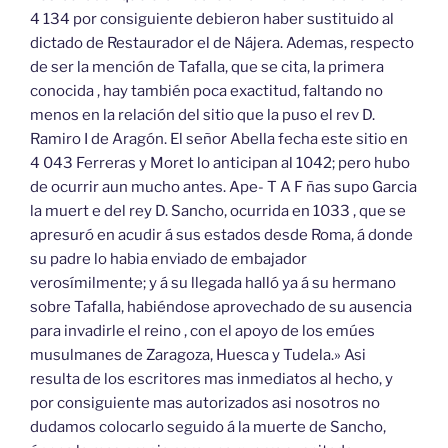
4 134 por consiguiente debieron haber sustituido al
dictado de Restaurador el de Nájera. Ademas, respecto
de ser la mención de Tafalla, que se cita, la primera
conocida , hay también poca exactitud, faltando no
menos en la relación del sitio que la puso el rev D.
Ramiro I de Aragón. El señor Abella fecha este sitio en
4 043 Ferreras y Moret lo anticipan al 1042; pero hubo
de ocurrir aun mucho antes. Ape- T A F ñas supo Garcia
la muert e del rey D. Sancho, ocurrida en 1033 , que se
apresuró en acudir á sus estados desde Roma, á donde
su padre lo habia enviado de embajador
verosímilmente; y á su llegada halló ya á su hermano
sobre Tafalla, habiéndose aprovechado de su ausencia
para invadirle el reino , con el apoyo de los emúes
musulmanes de Zaragoza, Huesca y Tudela.» Asi
resulta de los escritores mas inmediatos al hecho, y
por consiguiente mas autorizados asi nosotros no
dudamos colocarlo seguido á la muerte de Sancho,