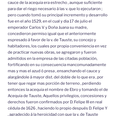
cauce de la acequia era estrecho , aunque suficiente
para dar el riego necesario á las v. que lo ejecutaron ;
pero cuando tomó su principal incremento y desarrollo
fue en el año 1529, en el cual y dia 17 de julio el
emperador Carlos V y Doña Juana su madre,
concedieron permiso igual que el anteriormente
espresado á favor de la v. de Tauste, su concejo y
habitadores, los cuales por propia conveniencia en vez
de practicar nuevas obras, se agregaron y fueron
admitidos en la empresa de las citadas población,
fortificando en su consecuencia mancomunadamente
mas y mas el azud ó presa , ensanchando el cauce y
alargándole á mayor dist. del doble de lo que era , por
tener que regar mas porción de terreno , perdiendo
entonces la acequia el nombre de Ebro y tomando el de
Acequia de Tauste, Aquellos privilegios, concesiones y
derechos fueron confirmados por D. Felipe III en real
cédula de 1626 , haciendo lo propio después D. Felipe Y
, agradecido á la heroicidad con que la v. de Tauste