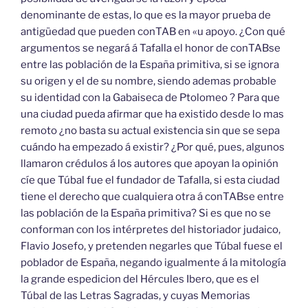
denominante de estas, lo que es la mayor prueba de
antigüedad que pueden conTAB en «u apoyo. ¿Con qué
argumentos se negará á Tafalla el honor de conTABse
entre las población de la España primitiva, si se ignora
su origen y el de su nombre, siendo ademas probable
su identidad con la Gabaiseca de Ptolomeo ? Para que
una ciudad pueda afirmar que ha existido desde lo mas
remoto ¿no basta su actual existencia sin que se sepa
cuándo ha empezado á existir? ¿Por qué, pues, algunos
llamaron crédulos á los autores que apoyan la opinión
cíe que Túbal fue el fundador de Tafalla, si esta ciudad
tiene el derecho que cualquiera otra á conTABse entre
las población de la España primitiva? Si es que no se
conforman con los intérpretes del historiador judaico,
Flavio Josefo, y pretenden negarles que Túbal fuese el
poblador de España, negando igualmente á la mitología
la grande espedicion del Hércules Ibero, que es el
Túbal de las Letras Sagradas, y cuyas Memorias