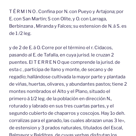
T É R M I N O . Confina por N. con Pueyo y Artajona; por
E. con San Martin; S con Olíte, y O. con Larraga,
Berbinzana , Miranda y Falces; su estension de N. á S. es
de 1 /2 leg.
y de 2 de E. á O. Corre por el término el r. Cidacos,
pasando al E. de Tafalla, en cuya jurisd. le cruzan 2
puentes. El T E R R E N O que comprende la jurisd. de
esta c , participa de llano y monte, de secano y de
regadío; hallándose cultivada la mayor parte y plantada
de viñas, huertas, olivares, y abundantes pastos; tiene 2
montes nombrados el Alto y el Plano, situado el
primero á 1/2 leg. de la población en dirección N.,
roturado y labrado en sus tres cuartas partes, y el
segundo cubierto de chaparros y coscojos. Hay 1o deh.
corralizas para el ganado, las cuales abrazan unas 3 le»,
de estension y 3 prados naturales, titulados del Escal,
Balmayor y Balditres, de cuyas yerbas disfrutan los