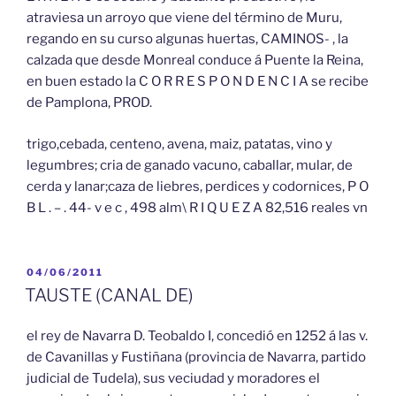
atraviesa un arroyo que viene del término de Muru,
regando en su curso algunas huertas, CAMINOS- , la
calzada que desde Monreal conduce á Puente la Reina,
en buen estado la C O R R E S P O N D E N C I A se recibe
de Pamplona, PROD.
trigo,cebada, centeno, avena, maiz, patatas, vino y
legumbres; cria de ganado vacuno, caballar, mular, de
cerda y lanar;caza de liebres, perdices y codornices, P O
B L . – . 44- v e c , 498 alm\ R I Q U E Z A 82,516 reales vn
PUBLICADO
04/06/2011
EL
TAUSTE (CANAL DE)
el rey de Navarra D. Teobaldo I, concedió en 1252 á las v.
de Cavanillas y Fustiñana (provincia de Navarra, partido
judicial de Tudela), sus veciudad y moradores el