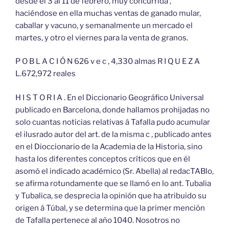
desde el 3 al 11 de febrero, muy concurrida ,
haciéndose en ella muchas ventas de ganado mular,
caballar y vacuno, y semanalmente un mercado el
martes, y otro el viernes para la venta de granos.
P O B L A C I Ó N 626 v e c , 4,330 almas R I Q U E Z A
L.672,972 reales
H I S T O R I A . En el Diccionario Geográfico Universal
publicado en Barcelona, donde hallamos prohijadas no
solo cuantas noticias relativas á Tafalla pudo acumular
el ilusrado autor del art. de la misma c , publicado antes
en el Dioccionario de la Academia de la Historia, sino
hasta los diferentes conceptos críticos que en él
asomó el indicado académico (Sr. Abella) al redacTABlo,
se afirma rotundamente que se llamó en lo ant. Tubalia
y Tubalica, se desprecia la opinión que ha atribuido su
origen á Túbal, y se determina que la primer mención
de Tafalla pertenece al año 1040. Nosotros no