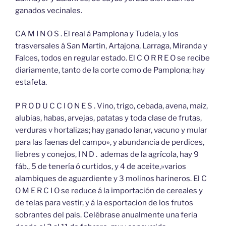
ganados vecinales.
CA M I N O S . El real á Pamplona y Tudela, y los
trasversales á San Martin, Artajona, Larraga, Miranda y
Falces, todos en regular estado. El C O R R E O se recibe
diariamente, tanto de la corte como de Pamplona; hay
estafeta.
P R O D U C C I O N E S . Vino, trigo, cebada, avena, maiz,
alubias, habas, arvejas, patatas y toda clase de frutas,
verduras v hortalizas; hay ganado lanar, vacuno y mular
para las faenas del campo», y abundancia de perdices,
liebres y conejos, I N D . ademas de la agrícola, hay 9
fáb., 5 de tenería ó curtidos, y 4 de aceite,»varios
alambiques de aguardiente y 3 molinos harineros. El C
O M E R C I O se reduce á la importación de cereales y
de telas para vestir, y á la esportacion de los frutos
sobrantes del pais. Celébrase anualmente una feria