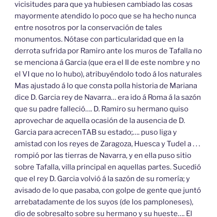
vicisitudes para que ya hubiesen cambiado las cosas
mayormente atendido lo poco que se ha hecho nunca
entre nosotros por la conservación de tales
monumentos. Nótase con particularidad que en la
derrota sufrida por Ramiro ante los muros de Tafalla no
se menciona á Garcia (que era el II de este nombre y no
el VI que no lo hubo), atribuyéndolo todo á los naturales
Mas ajustado á lo que consta polla historia de Mariana
dice D. Garcia rey de Navarra… era ido á Roma á la sazón
que su padre falleció…. D. Ramiro su hermano quiso
aprovechar de aquella ocasión de la ausencia de D.
Garcia para acrecenTAB su estado;…. puso liga y
amistad con los reyes de Zaragoza, Huesca y Tudel a . . .
rompió por las tierras de Navarra, y en ella puso sitio
sobre Tafalla, villa principal en aquellas partes. Sucedió
que el rey D. Garcia volvió á la sazón de su romería; y
avisado de lo que pasaba, con golpe de gente que juntó
arrebatadamente de los suyos (de los pamploneses),
dio de sobresalto sobre su hermano y su hueste…. El