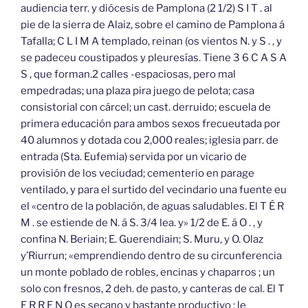
audiencia terr. y diócesis de Pamplona (2 1/2) S I T . al
pie de la sierra de Alaiz, sobre el camino de Pamplona á
Tafalla; C L I M A templado, reinan (os vientos N. y S . , y
se padeceu coustipados y pleuresías. Tiene 3 6 C A S A
S , que forman.2 calles -espaciosas, pero mal
empedradas; una plaza pira juego de pelota; casa
consistorial con cárcel; un cast. derruido; escuela de
primera educación para ambos sexos frecueutada por
40 alumnos y dotada cou 2,000 reales; iglesia parr. de
entrada (Sta. Eufemia) servida por un vicario de
provisión de los veciudad; cementerio en parage
ventilado, y para el surtido del vecindario una fuente eu
el «centro de la población, de aguas saludables. El T É R
M . se estiende de N. á S. 3/4 lea. y» 1/2 de E. á O . , y
confina N. Beriain; E. Guerendiain; S. Muru, y O. Olaz
y’Riurrun; «emprendiendo dentro de su circunferencia
un monte poblado de robles, encinas y chaparros ; un
solo con fresnos, 2 deh. de pasto, y canteras de cal. El T
E R R E N O es secano y bastante productivo ; le