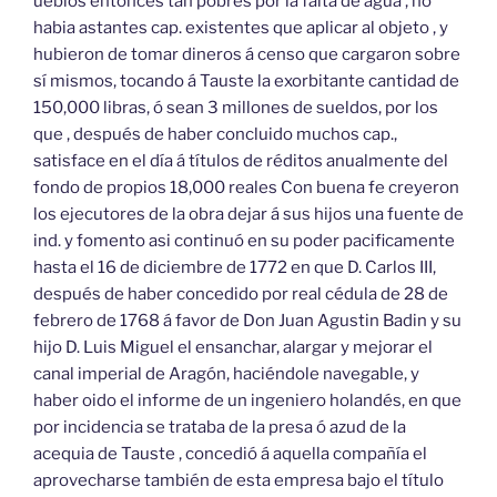
ueblos entonces tan pobres por la falta de agua , no
habia astantes cap. existentes que aplicar al objeto , y
hubieron de tomar dineros á censo que cargaron sobre
sí mismos, tocando á Tauste la exorbitante cantidad de
150,000 libras, ó sean 3 millones de sueldos, por los
que , después de haber concluido muchos cap.,
satisface en el día á títulos de réditos anualmente del
fondo de propios 18,000 reales Con buena fe creyeron
los ejecutores de la obra dejar á sus hijos una fuente de
ind. y fomento asi continuó en su poder pacificamente
hasta el 16 de diciembre de 1772 en que D. Carlos III,
después de haber concedido por real cédula de 28 de
febrero de 1768 á favor de Don Juan Agustin Badin y su
hijo D. Luis Miguel el ensanchar, alargar y mejorar el
canal imperial de Aragón, haciéndole navegable, y
haber oido el informe de un ingeniero holandés, en que
por incidencia se trataba de la presa ó azud de la
acequia de Tauste , concedió á aquella compañía el
aprovecharse también de esta empresa bajo el título