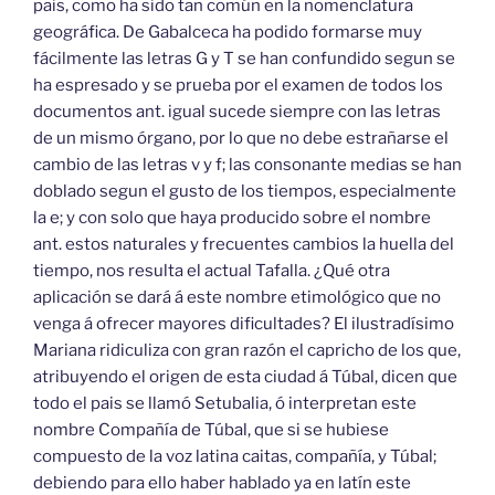
pais, como ha sido tan común en la nomenclatura
geográfica. De Gabalceca ha podido formarse muy
fácilmente las letras G y T se han confundido segun se
ha espresado y se prueba por el examen de todos los
documentos ant. igual sucede siempre con las letras
de un mismo órgano, por lo que no debe estrañarse el
cambio de las letras v y f; las consonante medias se han
doblado segun el gusto de los tiempos, especialmente
la e; y con solo que haya producido sobre el nombre
ant. estos naturales y frecuentes cambios la huella del
tiempo, nos resulta el actual Tafalla. ¿Qué otra
aplicación se dará á este nombre etimológico que no
venga á ofrecer mayores dificultades? El ilustradísimo
Mariana ridiculiza con gran razón el capricho de los que,
atribuyendo el origen de esta ciudad á Túbal, dicen que
todo el pais se llamó Setubalia, ó interpretan este
nombre Compañía de Túbal, que si se hubiese
compuesto de la voz latina caitas, compañía, y Túbal;
debiendo para ello haber hablado ya en latín este