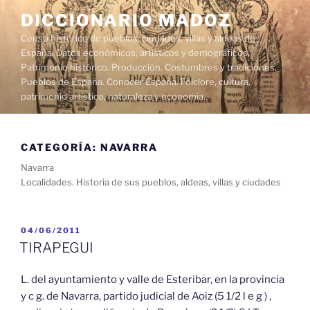
Saltar
DICCIONARIO MADOZ
al
Censo histórico de pueblos, ciudades, villas y aldeas de
contenido
España. Datos económicos, artísticos y demográficos.
Patrimonio histórico. Producción. Costumbres y tradiciones.
Pueblos de España. Conocer España. Folclore, cultura,
patrimonio artístico, naturaleza y economía.
CATEGORÍA:
NAVARRA
Navarra
Localidades. Historia de sus pueblos, aldeas, villas y ciudades
PUBLICADO
04/06/2011
EL
TIRAPEGUI
L. del ayuntamiento y valle de Esteribar, en la provincia
y c g. de Navarra, partido judicial de Aoiz (5 1/2 l e g ) ,