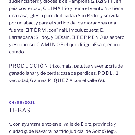
audiencia terr. y diócesis de Pamplona (2 1/2) S I T . en
pais costeroso ; C L I MA frió y reina el viento N..- tiene
una casa, iglesia parr. dedicada á San Pedro y servida
por un abad, y para el surtido de los moradores una
fuente. El T É R M . coníinaN. Imbuluzqueta; E.
Larrasoaña ; S. Idoy, y O.Esain. El T E R R E N O es áspero
y escabroso, C A M I N O S el que dirige áEsain, en mal
estado.
P R O D U C C I Ó N trigo, maiz , patatas y avena; cria de
ganado lanar y de cerda; caza de perdices, P O B L . 1
veciudad, 6 almas R I Q U E Z A con el valle (V.).
PUBLICADO
04/06/2011
EL
TIEBAS
v. con ayuntamiento en el valle de Elorz, provincia y
ciudad g. de Navarra, partido judicial de Aoiz (5 leg.),