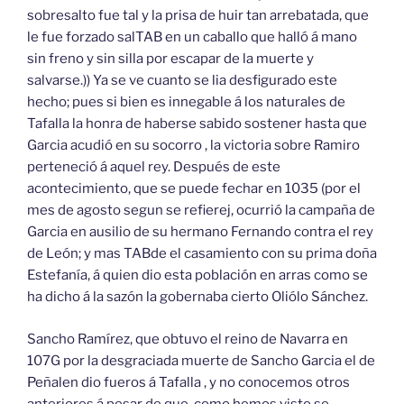
sobresalto fue tal y la prisa de huir tan arrebatada, que
le fue forzado salTAB en un caballo que halló á mano
sin freno y sin silla por escapar de la muerte y
salvarse.)) Ya se ve cuanto se lia desfigurado este
hecho; pues si bien es innegable á los naturales de
Tafalla la honra de haberse sabido sostener hasta que
Garcia acudió en su socorro , la victoria sobre Ramiro
perteneció á aquel rey. Después de este
acontecimiento, que se puede fechar en 1035 (por el
mes de agosto segun se refierej, ocurrió la campaña de
Garcia en ausilio de su hermano Fernando contra el rey
de León; y mas TABde el casamiento con su prima doña
Estefanía, á quien dio esta población en arras como se
ha dicho á la sazón la gobernaba cierto Oliólo Sánchez.
Sancho Ramírez, que obtuvo el reino de Navarra en
107G por la desgraciada muerte de Sancho Garcia el de
Peñalen dio fueros á Tafalla , y no conocemos otros
anteriores á pesar de que, como hemos visto se