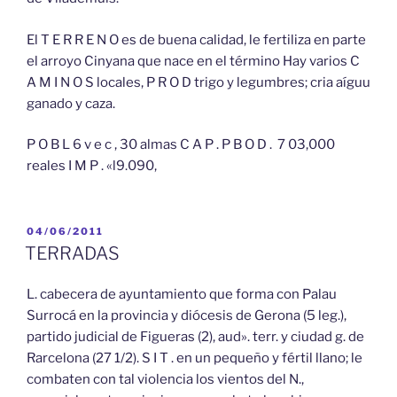
El T E R R E N O es de buena calidad, le fertiliza en parte
el arroyo Cinyana que nace en el término Hay varios C
A M I N O S locales, P R O D trigo y legumbres; cria aíguu
ganado y caza.
P O B L 6 v e c , 30 almas C A P . P B O D . 7 03,000
reales I M P . «l9.090,
PUBLICADO
04/06/2011
EL
TERRADAS
L. cabecera de ayuntamiento que forma con Palau
Surrocá en la provincia y diócesis de Gerona (5 leg.),
partido judicial de Figueras (2), aud». terr. y ciudad g. de
Rarcelona (27 1/2). S I T . en un pequeño y fértil llano; le
combaten con tal violencia los vientos del N.,