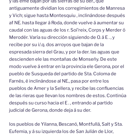
y las eme bajan por las sierras de su der., que
antiguamente dividían los corregimientos de Manresa
y Vich; sigue hasta Montesquiu , inclinándose después
af NE. hasta llegar á Roda, donde vuelve á aumentar su
caudal con las aguas de los r. Soí’reix, Corps y Merder ó
Merodér. Varía su dirección siguiendo de O. á E . , y
recibe por su i/.q. dos arroyos que bajan de la
espresada sierra del Grau, y por la der. las aguas que
descienden ele las montañas de Monseñy. De este
modo vuelve á entrar en la provincia ele Gerona, por el
pueblo de Susqueda del partido de Sta. Coloma de
Farnés, é inclinándose al NE., pasa por entre los
pueblos de Amer y la Sellera, y recibe las confluencias
de las rieras que llevan los nombres de estos. Continúa
después su curso hacia el E . , entrando al partido
judicial de Gerona, donde deja á su der.
los pueblos de Yilanna, Bescanó, Montfullá, Salt y Sta.
Eufemia, y á su izquierda los de San Julián de Llor,