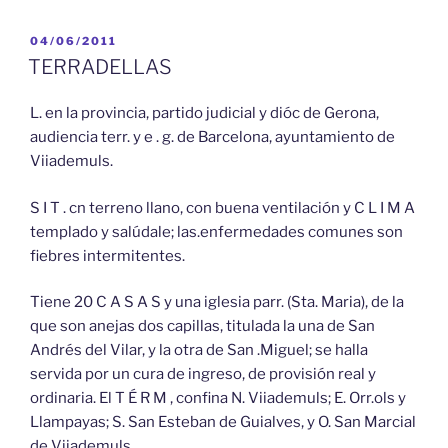
PUBLICADO
04/06/2011
EL
TERRADELLAS
L. en la provincia, partido judicial y dióc de Gerona,
audiencia terr. y e . g. de Barcelona, ayuntamiento de
Viiademuls.
S I T . cn terreno llano, con buena ventilación y C L I M A
templado y salúdale; las.enfermedades comunes son
fiebres intermitentes.
Tiene 20 C A S A S y una iglesia parr. (Sta. Maria), de la
que son anejas dos capillas, titulada la una de San
Andrés del Vilar, y la otra de San .Miguel; se halla
servida por un cura de ingreso, de provisión real y
ordinaria. El T É R M , confina N. Viiademuls; E. Orr.ols y
Llampayas; S. San Esteban de Guialves, y O. San Marcial
de Viiademuls.