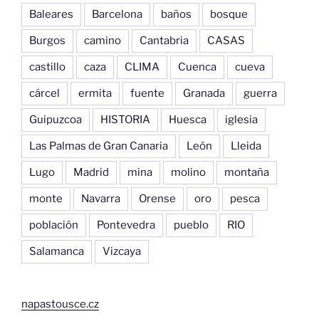
Baleares
Barcelona
baños
bosque
Burgos
camino
Cantabria
CASAS
castillo
caza
CLIMA
Cuenca
cueva
cárcel
ermita
fuente
Granada
guerra
Guipuzcoa
HISTORIA
Huesca
iglesia
Las Palmas de Gran Canaria
León
Lleida
Lugo
Madrid
mina
molino
montaña
monte
Navarra
Orense
oro
pesca
población
Pontevedra
pueblo
RIO
Salamanca
Vizcaya
napastousce.cz