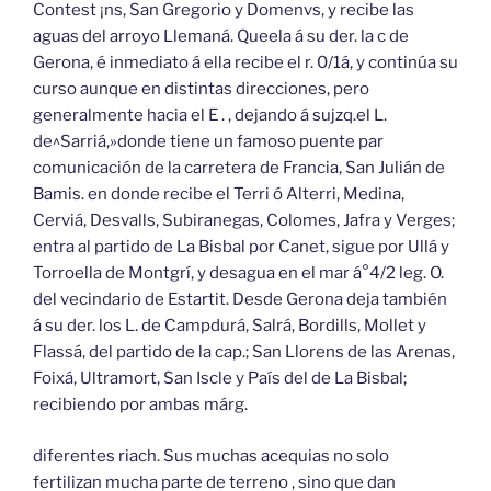
Contest ¡ns, San Gregorio y Domenvs, y recibe las
aguas del arroyo Llemaná. Queela á su der. la c de
Gerona, é inmediato á ella recibe el r. 0/1á, y continúa su
curso aunque en distintas direcciones, pero
generalmente hacia el E . , dejando á sujzq.el L.
de^Sarriá,»donde tiene un famoso puente par
comunicación de la carretera de Francia, San Julián de
Bamis. en donde recibe el Terri ó Alterri, Medina,
Cerviá, Desvalls, Subiranegas, Colomes, Jafra y Verges;
entra al partido de La Bisbal por Canet, sigue por Ullá y
Torroella de Montgrí, y desagua en el mar á°4/2 leg. O.
del vecindario de Estartit. Desde Gerona deja también
á su der. los L. de Campdurá, Salrá, Bordills, Mollet y
Flassá, del partido de la cap.; San Llorens de las Arenas,
Foixá, Ultramort, San Iscle y País del de La Bisbal;
recibiendo por ambas márg.
diferentes riach. Sus muchas acequias no solo
fertilizan mucha parte de terreno , sino que dan