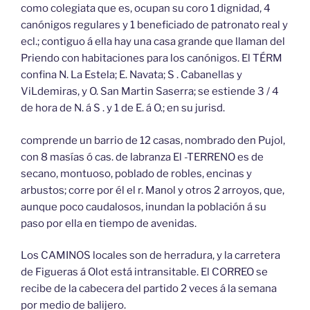
como colegiata que es, ocupan su coro 1 dignidad, 4
canónigos regulares y 1 beneficiado de patronato real y
ecl.; contiguo á ella hay una casa grande que llaman del
Priendo con habitaciones para los canónigos. El TÉRM
confina N. La Estela; E. Navata; S . Cabanellas y
ViLdemiras, y O. San Martin Saserra; se estiende 3 / 4
de hora de N. á S . y 1 de E. á O.; en su jurisd.
comprende un barrio de 12 casas, nombrado den Pujol,
con 8 masías ó cas. de labranza El -TERRENO es de
secano, montuoso, poblado de robles, encinas y
arbustos; corre por él el r. Manol y otros 2 arroyos, que,
aunque poco caudalosos, inundan la población á su
paso por ella en tiempo de avenidas.
Los CAMINOS locales son de herradura, y la carretera
de Figueras á Olot está intransitable. El CORREO se
recibe de la cabecera del partido 2 veces á la semana
por medio de balijero.