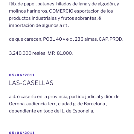
fáb. de papel, batanes, hilados de lana y de algodón, y
molinos harineros, COMERCIO esportacion de los
productos industriales y frutos sobrantes, é
importación de algunos a r t .
de que carecen, POBL 40 v e c , 236 almas, CAP. PROD.
3.240,000 reales IMP. 81,000.
PUBLICADO
05/06/2011
EL
LAS-CASELLAS
ald. ó caserío en la provincia, partido judicial y dióc de
Gerona, audiencia terr., ciudad g. de Barcelona ,
dependiente en todo del L. de Esponella.
PUBLICADO
05/06/2011