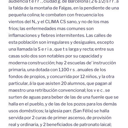
audiencia t e r r . , ciudad g. de Barcelona ( 2 6 1/2) s r r . á
la falda de la montaña de Falgas, en la pendiente de una
pequeña colina; le combaten con frecuencia los
vientos del N., y el CLIMA CS sano, y no de los mas
frios; las enfermedades mas comunes son
inflamaciones y fiebres intermitentes. Las calles de
esta población son irregulares y desiguales, escepto
una llamada la S e r i a , que t s larga y recta; entre sus
casas solo dos son notables por su capacidad y
moderna construcción; hay 2 escuelas de’ instrucción
primaria, una dotada con 1,100 r s . anuales de los
fondos de propios, y concurrida por 12 niños, y la otra
particular, á la que asisten 20 alumnos, que pagan al
maestro una retribución convencional; los v e c . se
surten de aguas para beber de las de una fuenle que se
halla en el pueblo, y de las de los pozos para los demás
usos domésticos; la iglesia parr. (San Félix) se halla
servida por 2 curas de primer ascenso, de provisión
real y ordinaria, y 2 beneficiados de patronato laical;