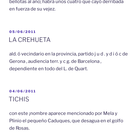
bellotas al año; habrá unos cuatro que cayó derribada
en fuerza de su vejez.
PUBLICADO
05/06/2011
EL
LA CREHUETA
ald. ó vecindario en la provincia, partido j u d . y d i ó c de
Gerona , audiencia terr. y c g. de Barcelona ,
dependiente en todo del L. de Quart.
PUBLICADO
04/06/2011
EL
TICHIS
con este ¡nombre aparece mencionado por Mela y
Plinio el pequeño Caduques, que desagua en el golfo
de Rosas.