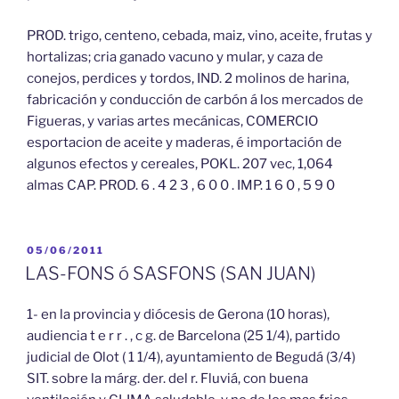
PROD. trigo, centeno, cebada, maiz, vino, aceite, frutas y
hortalizas; cria ganado vacuno y mular, y caza de
conejos, perdices y tordos, IND. 2 molinos de harina,
fabricación y conducción de carbón á los mercados de
Figueras, y varias artes mecánicas, COMERCIO
esportacion de aceite y maderas, é importación de
algunos efectos y cereales, POKL. 207 vec, 1,064
almas CAP. PROD. 6 . 4 2 3 , 6 0 0 . IMP. 1 6 0 , 5 9 0
PUBLICADO
05/06/2011
EL
LAS-FONS ó SASFONS (SAN JUAN)
1- en la provincia y diócesis de Gerona (10 horas),
audiencia t e r r . , c g. de Barcelona (25 1/4), partido
judicial de Olot ( 1 1/4), ayuntamiento de Begudá (3/4)
SIT. sobre la márg. der. del r. Fluviá, con buena