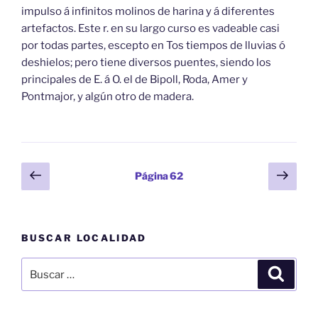
impulso á infinitos molinos de harina y á diferentes
artefactos. Este r. en su largo curso es vadeable casi
por todas partes, escepto en Tos tiempos de lluvias ó
deshielos; pero tiene diversos puentes, siendo los
principales de E. á O. el de Bipoll, Roda, Amer y
Pontmajor, y algún otro de madera.
Paginación
Página
Sigu
Página
62
anterior
pági
de
entradas
BUSCAR LOCALIDAD
Buscar
Buscar
por: