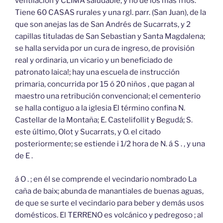
ventilación y CLIMA saludable, y no de los mas frios.
Tiene 60 CASAS rurales y una rgl. parr. (San Juan), de la
que son anejas las de San Andrés de Sucarrats, y 2
capillas tituladas de San Sebastian y Santa Magdalena;
se halla servida por un cura de ingreso, de provisión
real y ordinaria, un vicario y un beneficiado de
patronato laica!; hay una escuela de instrucción
primaria, concurrida por 15 ó 20 niños , que pagan al
maestro una retribución convencional; el cementerio
se halla contiguo a la iglesia El término confina N.
Castellar de la Montaña; E. Castelifollit y Begudá; S.
este último, Olot y Sucarrats, y O. el citado
posteriormente; se estiende i 1/2 hora de N. á S . , y una
de E .
á O . ; en él se comprende el vecindario nombrado La
caña de baix; abunda de manantiales de buenas aguas,
de que se surte el vecindario para beber y demás usos
domésticos. El TERRENO es volcánico y pedregoso ; al