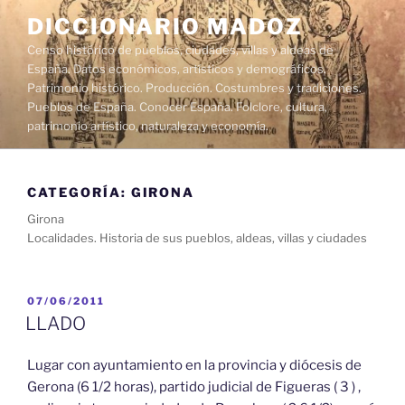
Saltar
DICCIONARIO MADOZ
al
Censo histórico de pueblos, ciudades, villas y aldeas de
contenido
España. Datos económicos, artísticos y demográficos.
Patrimonio histórico. Producción. Costumbres y tradiciones.
Pueblos de España. Conocer España. Folclore, cultura,
patrimonio artístico, naturaleza y economía.
CATEGORÍA:
GIRONA
Girona
Localidades. Historia de sus pueblos, aldeas, villas y ciudades
PUBLICADO
07/06/2011
EL
LLADO
Lugar con ayuntamiento en la provincia y diócesis de
Gerona (6 1/2 horas), partido judicial de Figueras ( 3 ) ,