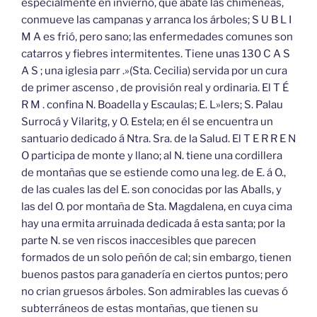
especialmente en invierno, que abate las chimeneas,
conmueve las campanas y arranca los árboles; S U B L I
M A es frió, pero sano; las enfermedades comunes son
catarros y fiebres intermitentes. Tiene unas 130 C A S
A S ; una iglesia parr .»(Sta. Cecilia) servida por un cura
de primer ascenso , de provisión real y ordinaria. El T É
R M . confina N. Boadella y Escaulas; E. L»lers; S. Palau
Surrocá y Vilaritg, y O. Estela; en él se encuentra un
santuario dedicado á Ntra. Sra. de la Salud. El T E R R E N
O participa de monte y llano; al N. tiene una cordillera
de montañas que se estiende como una leg. de E. á O.,
de las cuales las del E. son conocidas por las Aballs, y
las del O. por montaña de Sta. Magdalena, en cuya cima
hay una ermita arruinada dedicada á esta santa; por la
parte N. se ven riscos inaccesibles que parecen
formados de un solo peñón de cal; sin embargo, tienen
buenos pastos para ganadería en ciertos puntos; pero
no crian gruesos árboles. Son admirables las cuevas ó
subterráneos de estas montañas, que tienen su