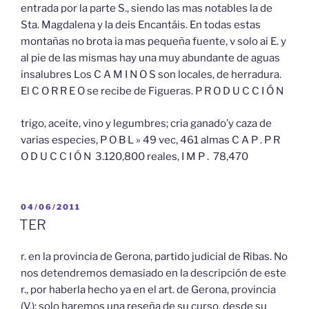
entrada por la parte S., siendo las mas notables la de
Sta. Magdalena y la deis Encantáis. En todas estas
montañas no brota ia mas pequeña fuente, v solo ai E. y
al pie de las mismas hay una muy abundante de aguas
insalubres Los C A M I N O S son locales, de herradura.
El C O R R E O se recibe de Figueras. P R O D U C C I Ó N
trigo, aceite, vino y legumbres; cria ganado’y caza de
varias especies, P O B L » 49 vec, 461 almas C A P . P R
O D U C C I Ó N 3.120,800 reales, I M P . 78,470
PUBLICADO
04/06/2011
EL
TER
r. en la provincia de Gerona, partido judicial de Ribas. No
nos detendremos demasiado en la descripción de este
r., por haberla hecho ya en el art. de Gerona, provincia
(V.); solo haremos una reseña de su curso, desde su