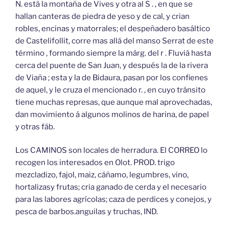
N. está la montaña de Vives y otra al S . , en que se
hallan canteras de piedra de yeso y de cal, y crian
robles, encinas y matorrales; el despeñadero basáltico
de Castelifollit, corre mas allá del manso Serrat de este
término , formando siempre la márg. del r . Fluviá hasta
cerca del puente de San Juan, y después la de la rivera
de Viaña ; esta y la de Bidaura, pasan por los confienes
de aquel, y le cruza el mencionado r. , en cuyo tránsito
tiene muchas represas, que aunque mal aprovechadas,
dan movimiento á algunos molinos de harina, de papel
y otras fáb.
Los CAMINOS son locales de herradura. El CORREO lo
recogen los interesados en Olot. PROD. trigo
mezcladizo, fajol, maiz, cáñamo, legumbres, vino,
hortalizasy frutas; cria ganado de cerda y el necesario
para las labores agrícolas; caza de perdices y conejos, y
pesca de barbos.anguilas y truchas, IND.