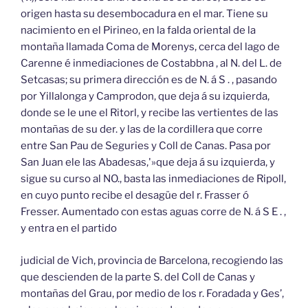
origen hasta su desembocadura en el mar. Tiene su
nacimiento en el Pirineo, en la falda oriental de la
montaña llamada Coma de Morenys, cerca del lago de
Carenne é inmediaciones de Costabbna , al N. del L. de
Setcasas; su primera dirección es de N. á S . , pasando
por Yillalonga y Camprodon, que deja á su izquierda,
donde se le une el Ritorl, y recibe las vertientes de las
montañas de su der. y las de la cordillera que corre
entre San Pau de Seguries y Coll de Canas. Pasa por
San Juan ele las Abadesas,'»que deja á su izquierda, y
sigue su curso al NO., basta las inmediaciones de Ripoll,
en cuyo punto recibe el desagüe del r. Frasser ó
Fresser. Aumentado con estas aguas corre de N. á S E . ,
y entra en el partido
judicial de Vich, provincia de Barcelona, recogiendo las
que descienden de la parte S. del Coll de Canas y
montañas del Grau, por medio de los r. Foradada y Ges’,