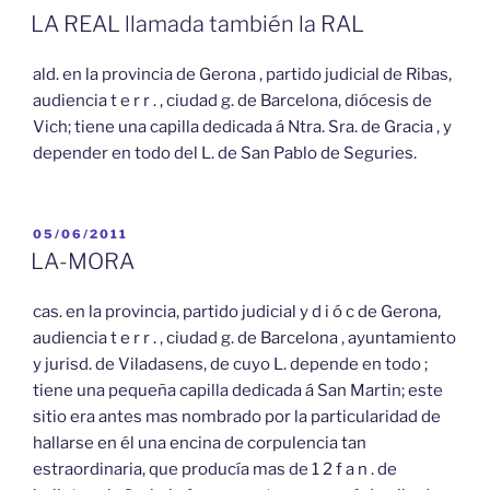
EL
LA REAL llamada también la RAL
ald. en la provincia de Gerona , partido judicial de Ribas,
audiencia t e r r . , ciudad g. de Barcelona, diócesis de
Vich; tiene una capilla dedicada á Ntra. Sra. de Gracia , y
depender en todo del L. de San Pablo de Seguries.
PUBLICADO
05/06/2011
EL
LA-MORA
cas. en la provincia, partido judicial y d i ó c de Gerona,
audiencia t e r r . , ciudad g. de Barcelona , ayuntamiento
y jurisd. de Viladasens, de cuyo L. depende en todo ;
tiene una pequeña capilla dedicada á San Martin; este
sitio era antes mas nombrado por la particularidad de
hallarse en él una encina de corpulencia tan
estraordinaria, que producía mas de 1 2 f a n . de