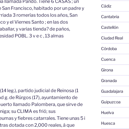
taña llamada Pando. Tiene 6 CASAS ; un
Cádiz
e San Francisco, habitado por un padre y
rriada 3 romerías todos los años, San
Cantabria
co y el Viernes Santo ; en las dos
Castellón
ballar, y varias tienda? de paños,
cesidad POBL. 3 v e c , 13 almas
Ciudad Real
Córdoba
Cuenca
Girona
Granada
14 leg.), partido judicial de Reinosa (1
Guadalajara
udad g. de Rúrgos (17), ayuntamiento de
Guipuzcoa
 puerto llamado Palombera, que sirve de
rniga; su CLIMA es frió; sus
Huelva
as y fiebres catarrales. Tiene unas 5 i
Huesca
tras dotada con 2,000 reales, á que