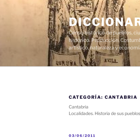
Saltar
al
DICCIONA
contenido
Censo histórico de pueblos, ci
histórico. Producción. Costumb
artístico, naturaleza y economí
CATEGORÍA:
CANTABRIA
Cantabria
Localidades. Historia de sus pueblos,
PUBLICADO
03/06/2011