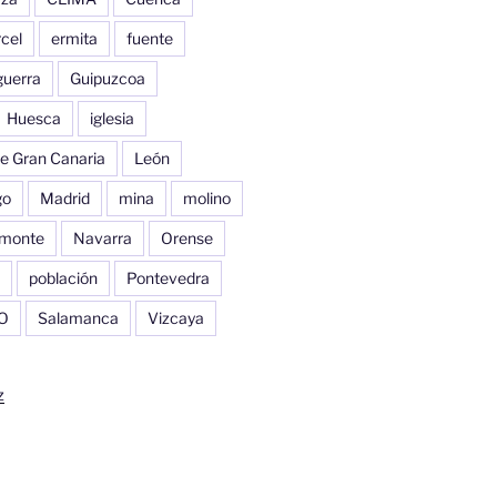
cel
ermita
fuente
guerra
Guipuzcoa
Huesca
iglesia
e Gran Canaria
León
go
Madrid
mina
molino
monte
Navarra
Orense
población
Pontevedra
O
Salamanca
Vizcaya
z