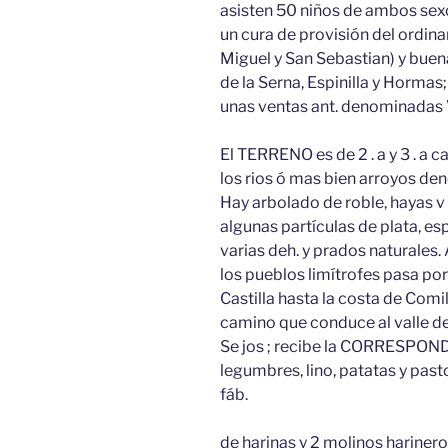
asisten 50 niños de ambos sexos
un cura de provisión del ordina
Miguel y San Sebastian) y bue
de la Serna, Espinilla y Hormas
unas ventas ant. denominadas V
El TERRENO es de 2 . a y 3 . a ca
los rios ó mas bien arroyos de
Hay arbolado de roble, hayas v
algunas partículas de plata, es
varias deh. y prados naturale
los pueblos limítrofes pasa por
Castilla hasta la costa de Comil
camino que conduce al valle de
Se jos ; recibe la CORRESPON
legumbres, lino, patatas y past
fáb.
de harinas y 2 molinos hariner