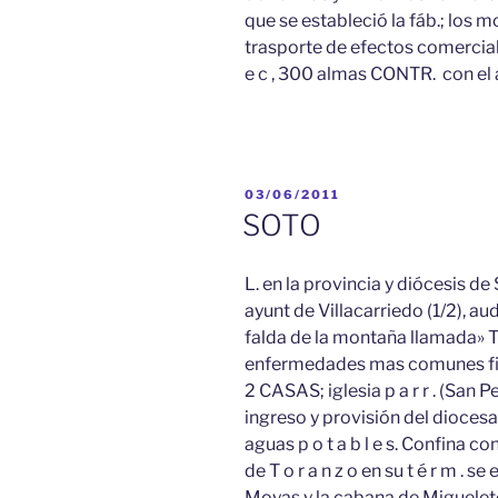
que se estableció la fáb.; los 
trasporte de efectos comercial
e c , 300 almas CONTR. con el
PUBLICADO
03/06/2011
EL
SOTO
L. en la provincia y diócesis de S a 
ayunt de Villacarriedo (1/2), aud
falda de la montaña llamada» T 
enfermedades mas comunes fieb
2 CASAS; iglesia p a r r . (San 
ingreso y provisión del diocesano 
aguas p o t a b l e s. Confina con
de T o r a n z o en su t é r m . 
Moyas y la cabana de Miguelete