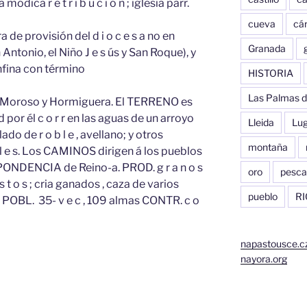
módica r e t r i b u c i ó n ; iglesia parr.
cueva
cár
 de provisión del d i o c e s a no en
Granada
 Antonio, el Niño J e s ús y San Roque), y
onfina con término
HISTORIA
Las Palmas d
, Moroso y Hormiguera. El TERRENO es
por él c o r r en las aguas de un arroyo
Lleida
Lu
do de r o b l e , avellano; y otros
montaña
r a l e s. Los CAMINOS dirigen á los pueblos
ESPONDENCIA de Reino-a. PROD. g r a n o s
oro
pesca
p a s t o s ; cria ganados , caza de varios
pueblo
RI
 POBL. 35- v e c , 109 almas CONTR. c o
napastousce.c
nayora.org