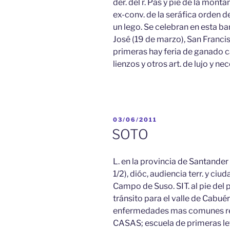
der. del r. Pas y pie de la mon
ex-conv. de la seráfica orden d
un lego. Se celebran en esta ba
José (19 de marzo), San Francis
primeras hay feria de ganado ca
lienzos y otros art. de lujo y ne
PUBLICADO
03/06/2011
EL
SOTO
L. en la provincia de Santander (
1/2), dióc, audiencia terr. y ci
Campo de Suso. SIT. al pie del
tránsito para el valle de Cabué
enfermedades mas comunes reum
CASAS; escuela de primeras le