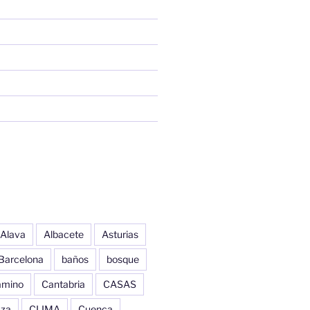
Alava
Albacete
Asturias
Barcelona
baños
bosque
amino
Cantabria
CASAS
aza
CLIMA
Cuenca