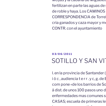
fertilizan en parte las aguas d
de roble y haya. Los CAMINOS di
CORRESPONDENCIA de Torrelave
cria ganados y caza mayor y m
CONTR. con el ayuntamiento
PUBLICADO
03/06/2011
EL
SOTILLO Y SAN V
l. en la provincia de Santander (16
i ó c , audiencia t e r r . y c, g. 
com pone «de los barrios de Sot
á dist. de unos 100 pasos uno de
enfermedades mas comunes son fi
CASAS; escuela de primeras le