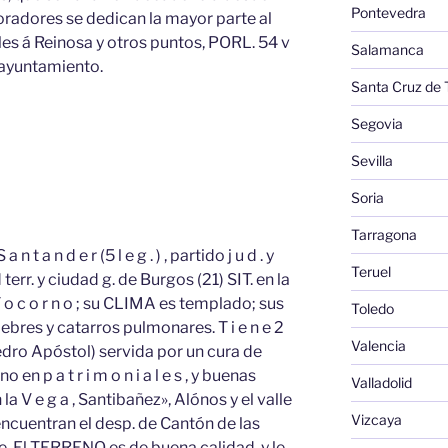
Pontevedra
moradores se dedican la mayor parte al
es á Reinosa y otros puntos, PORL. 54 v
Salamanca
 ayuntamiento.
Santa Cruz de 
Segovia
Sevilla
Soria
Tarragona
n t a n d e r (5 l e g . ) , partido j u d . y
Teruel
 terr. y ciudad g. de Burgos (21) SIT. en la
o c o r n o ; su CLIMA es templado; sus
Toledo
res y catarros pulmonares. T i e n e 2
Valencia
Pedro Apóstol) servida por un cura de
en p a t r i m o n i a l e s , y buenas
Valladolid
 la V e g a , Santibañez», Alónos y el valle
Vizcaya
se encuentran el desp. de Cantón de las
. El TERRENO es de buena calidad, y le