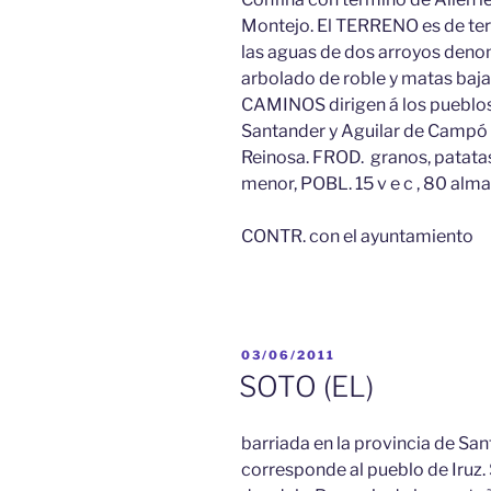
Montejo. El TERRENO es de terc
las aguas de dos arroyos denom
arbolado de roble y matas bajas
CAMINOS dirigen á los pueblos l
Santander y Aguilar de Camp
Reinosa. FROD. granos, patatas
menor, POBL. 15 v e c , 80 alm
CONTR. con el ayuntamiento
PUBLICADO
03/06/2011
EL
SOTO (EL)
barriada en la provincia de Sant
corresponde al pueblo de Iruz. S