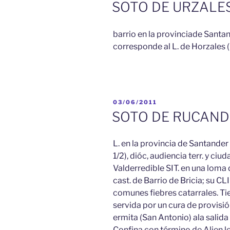
EL
SOTO DE URZALE
barrio en la provinciade Santan
corresponde al L. de Horzales (
PUBLICADO
03/06/2011
EL
SOTO DE RUCAND
L. en la provincia de Santander (
1/2), dióc, audiencia terr. y ci
Valderredible SIT. en una loma d
cast. de Barrio de Bricia; su 
comunes fiebres catarrales. Ti
servida por un cura de provisió
ermita (San Antonio) ala salida
Confina con término de Alien le