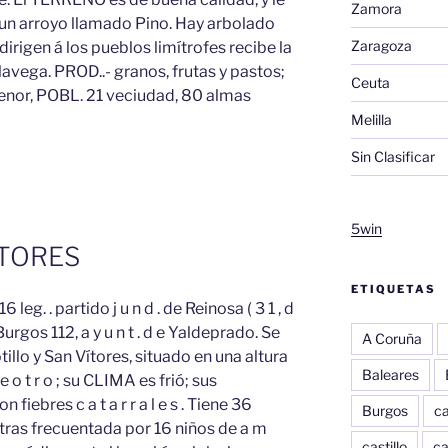
Zamora
e un arroyo llamado Pino. Hay arbolado
Zaragoza
rigen á los pueblos limítrofes recibe la
ga. PROD..- granos, frutas y pastos;
Ceuta
enor, POBL. 21 veciudad, 80 almas
Melilla
Sin Clasificar
5win
ITORES
ETIQUETAS
 leg. . partido j u n d . de Reinosa ( 3 1 , d
de Burgos 112, a y u n t . d e Yaldeprado. Se
A Coruña
illo y San Vítores, situado en una altura
Baleares
 o t r o ; su CLIMA es frió; sus
ebres c a t a r r a l e s . Tiene 36
Burgos
c
tras frecuentada por 16 niños de a m
castillo
c