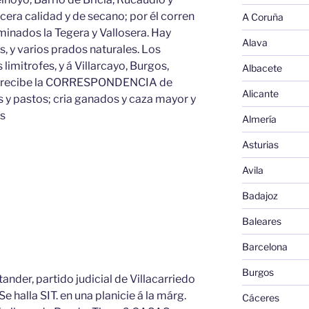
era calidad y de secano; por él corren
A Coruña
inados la Tegera y Vallosera. Hay
Alava
, y varios prados naturales. Los
imitrofes, y á Villarcayo, Burgos,
Albacete
ó recibe la CORRESPONDENCIA de
Alicante
 y pastos; cria ganados y caza mayor y
as
Almería
Asturias
Avila
Badajoz
Baleares
Barcelona
Burgos
ander, partido judicial de Villacarriedo
e halla SIT. en una planicie á la márg.
Cáceres