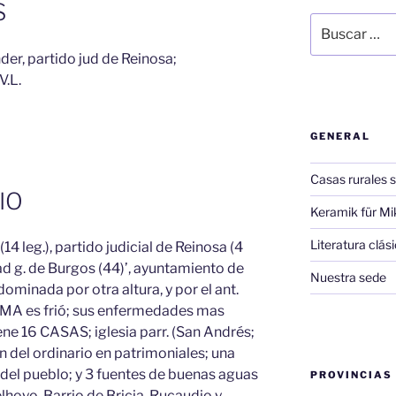
S
Buscar
por:
der, partido jud de Reinosa;
V.L.
GENERAL
Casas rurales s
IO
Keramik für Mi
Literatura clá
14 leg.), partido judicial de Reinosa (4
udad g. de Burgos (44)’, ayuntamiento de
Nuestra sede
ominada por otra altura, y por el ant.
CLIMA es frió; sus enfermedades mas
ene 16 CASAS; iglesia parr. (San Andrés;
n del ordinario en patrimoniales; una
 del pueblo; y 3 fuentes de buenas aguas
PROVINCIAS
lhoyo, Barrio de Bricia, Rucaudio y