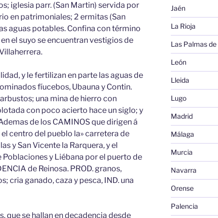
; iglesia parr. (San Martin) servida por
Jaén
rio en patrimoniales; 2 ermitas (San
La Rioja
nas aguas potables. Confina con término
; en el suyo se encuentran vestigios de
Las Palmas de
illaherrera.
León
lidad, y le fertilizan en parte las aguas de
Lleida
nominados fíucebos, Ubauna y Contin.
 arbustos; una mina de hierro con
Lugo
plotada con poco acierto hace un siglo; y
Madrid
s. Ademas de los CAMINOS que dirigen á
 el centro del pueblo la» carretera de
Málaga
las y San Vicente la Rarquera, y el
Murcia
 Poblaciones y Liébana por el puerto de
DENCIA de Reinosa. PROD. granos,
Navarra
os; cria ganado, caza y pesca, IND. una
Orense
Palencia
os, que se hallan en decadencia desde